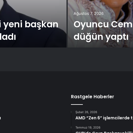
Ağustos 7, 2026
ki yeni başkan
Oyuncu Cem U
ladı
düğün yaptı
Rastgele Haberler
Şubat 26, 2026
ı
AMD “Zen 6” işlemcilerde 
Temmuz 19, 2026