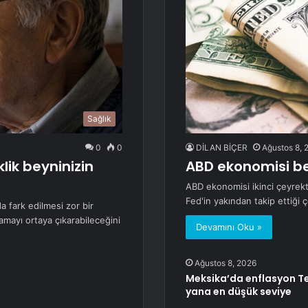
Sağlık
0
0
DİLAN BİÇER
Ağustos 8, 
lik beyninizin
ABD ekonomisi be
ABD ekonomisi ikinci çeyrekt
Fed'in yakından takip ettiği
a fark edilmesi zor bir
lamayı ortaya çıkarabileceğini
Devamını Oku »
Ağustos 8, 2026
Meksika’da enflasyon Te
yana en düşük seviye