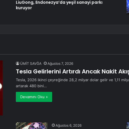
LiuGong, Endonezya’da yeşil sanayi parkı
kuruyor
ÜMİT SAVĞA
Ağustos 7, 2026
Tesla Gelirlerini Artırdı Ancak Nakit Akı
Tesla, 2026 ikinci çeyreğinde 28,2 milyar dolar gelir ve 1,11 mily
artarak 480 bini…
Devamını Oku »
Ağustos 6, 2026