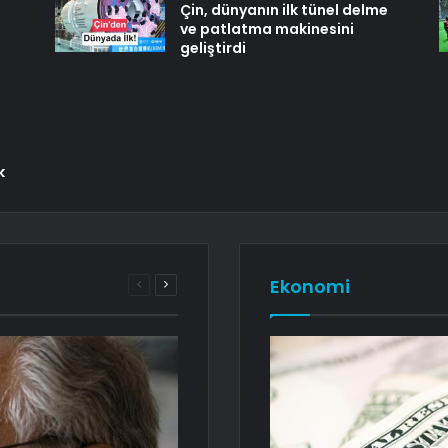
Çin, dünyanın ilk tünel delme
ve patlatma makinesini
geliştirdi
k
Ekonomi
Önceki
Sonraki
sayfa
sayfa