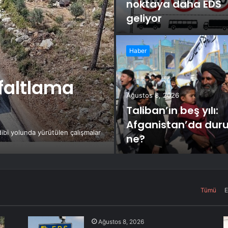
noktaya daha EDS
geliyor
Haber
sfaltlama
Ağustos 8, 2026
Taliban’ın beş yılı:
Afganistan’da dur
ibi yolunda yürütülen çalışmalar
ne?
Tümü
E
Ağustos 8, 2026