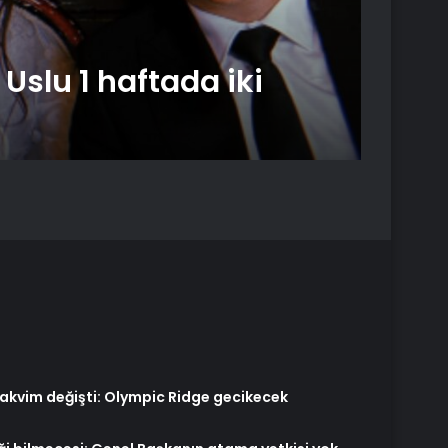
Ağustos 7
Güve
slu 1 haftada iki
Ay’a
pisl
takvim değişti: Olympic Ridge gecikecek