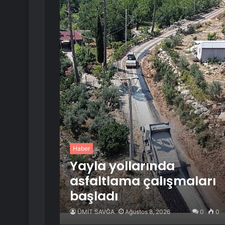
Haber
Yayla yollarında
asfaltlama çalışmaları
başladı
ÜMİT SAVĞA
Ağustos 8, 2026
0
0