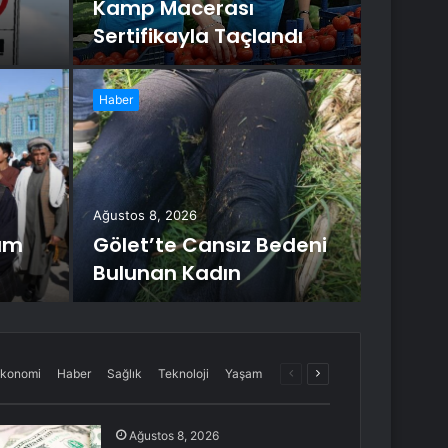
Kamp Macerası
İst
Sertifikayla Taçlandı
kes
Haber
Bağ
bit
gel
Ağustos 8, 2026
um
Gölet’te Cansız Bedeni
İSKİ Bağcıl
Bulunan Kadın
Kanalizasy
Önceki
Sonraki
konomi
Haber
Sağlık
Teknoloji
Yaşam
sayfa
sayfa
Ağustos 8, 2026