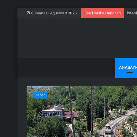
İstan
Cumartesi, Ağustos 8 2026
Son Dakika Haberleri
ANASAY
Haber
ölü
 acı