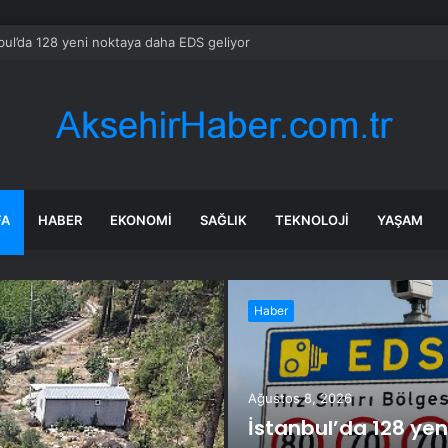
bul’da 128 yeni noktaya daha EDS geliyor
FA
HABER
EKONOMI
SAĞLIK
TEKNOLOJI
YAŞAM
Haber
Ağustos 8, 2026
İstanbul’da 128 yen