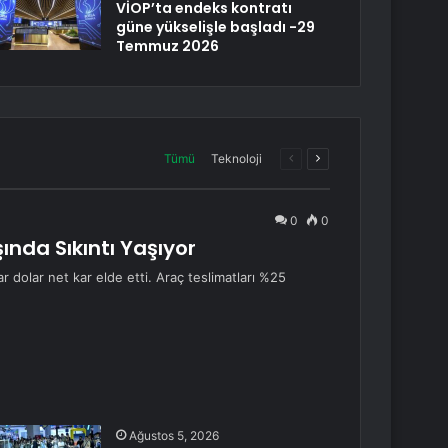
VİOP’ta endeks kontratı
güne yükselişle başladı -29
Temmuz 2026
Önceki
Sonraki
Tümü
Teknoloji
sayfa
sayfa
0
0
şında Sıkıntı Yaşıyor
ar dolar net kar elde etti. Araç teslimatları %25
Ağustos 5, 2026