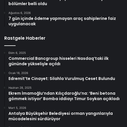
bölümler belli oldu
Ağustos 6, 2026
7 gün içinde ödeme yapmayan araç sahiplerine faiz
uygulanacak
Rastgele Haberler
Ekim 6, 2025
Commercial Bancgroup hisseleri Nasdaq’taki ilk
gününde yükselişle açıldı
Ocak 18, 2026
Edremit’te Cinayet: Silahla Vurulmuş Ceset Bulundu
Haziran 28, 2025
Ekrem İmamoğlu’ndan Kılıçdaroğlu’na: ‘Beni betona
gömmek istiyor’ Bomba iddiayı Timur Soykan açıkladı
Mart 5, 2026
Antalya Büyükşehir Belediyesi orman yangınlarıyla
mücadelesini sürdürüyor