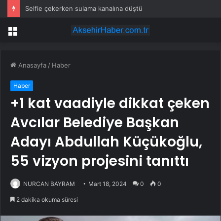
Dünyanın en büyük yüzen ofisi: Ne batıyor ne yerinde kalıyor
Menü
Anasayfa
/
Haber
Haber
+1 kat vaadiyle dikkat çeken
Avcılar Belediye Başkan
Adayı Abdullah Küçükoğlu,
55 vizyon projesini tanıttı
NURCAN BAYRAM
Mart 18, 2024
0
0
2 dakika okuma süresi