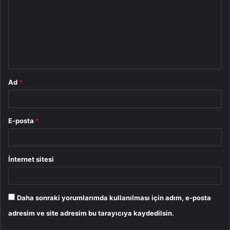
r
u
m
*
Ad
*
E-posta
*
İnternet sitesi
Daha sonraki yorumlarımda kullanılması için adım, e-posta
adresim ve site adresim bu tarayıcıya kaydedilsin.