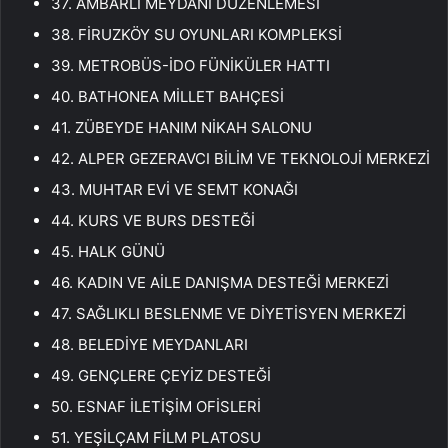
37. AMBARLI MEYDANI DÜZENLEMESİ
38. FİRUZKÖY SU OYUNLARI KOMPLEKSİ
39. METROBÜS-İDO FÜNİKÜLER HATTI
40. BATHONEA MİLLET BAHÇESİ
41. ZÜBEYDE HANIM NİKAH SALONU
42. ALPER GEZERAVCI BİLİM VE TEKNOLOJİ MERKEZİ
43. MUHTAR EVİ VE SEMT KONAĞI
44. KURS VE BURS DESTEĞİ
45. HALK GÜNÜ
46. KADIN VE AİLE DANIŞMA DESTEĞİ MERKEZİ
47. SAĞLIKLI BESLENME VE DİYETİSYEN MERKEZİ
48. BELEDİYE MEYDANLARI
49. GENÇLERE ÇEYİZ DESTEĞİ
50. ESNAF İLETİŞİM OFİSLERİ
51. YEŞİLÇAM FİLM PLATOSU