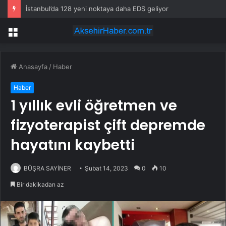
İstanbul’da 128 yeni noktaya daha EDS geliyor
Menü
Anasayfa
/
Haber
Haber
1 yıllık evli öğretmen ve
fizyoterapist çift depremde
hayatını kaybetti
BÜŞRA SAYİNER
Şubat 14, 2023
0
10
Bir dakikadan az