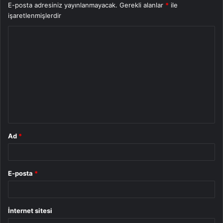
E-posta adresiniz yayınlanmayacak.
Gerekli alanlar
*
ile
işaretlenmişlerdir
Y
o
r
u
m
*
Ad
*
E-posta
*
İnternet sitesi