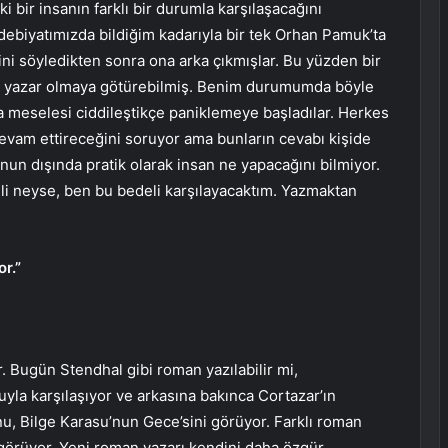
i bir insanın farklı bir durumla karşılaşacağını
ebiyatımızda bildiğim kadarıyla bir tek Orhan Pamuk’ta
ğini söyledikten sonra ona arka çıkmışlar. Bu yüzden bir
ş yazar olmaya götürebilmiş. Benim durumumda böyle
a meselesi ciddileştikçe paniklemeye başladılar. Herkes
 devam ettireceğini soruyor ama bunların cevabı kişide
Onun dışında pratik olarak insan ne yapacağını bilmiyor.
i neyse, ben bu bedeli karşılayacaktım. Yazmaktan
or.”
. Bugün Stendhal gibi roman yazılabilir mi,
la karşılaşıyor ve arkasına bakınca Cortazar’ın
u, Bilge Karasu’nun Gece’sini görüyor. Farklı roman
u görüyor. Yeni roman yazarı kendini daha özgür