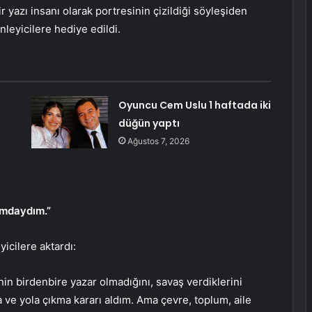
r yazı insanı olarak portresinin çizildiği söyleşiden
inleyicilere hediye edildi.
Oyuncu Cem Uslu 1 haftada iki
düğün yaptı
Ağustos 7, 2026
umdaydım.”
yicilere aktardı:
n birdenbire yazar olmadığını, savaş verdiklerini
ve yola çıkma kararı aldım. Ama çevre, toplum, aile