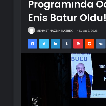
Programında O
Enis Batur Oldu
MEHMET HAZBİN KAZBEK
Şubat 2, 2026
Facebook
Twitter
LinkedIn
Tumblr
Pinterest
Reddit