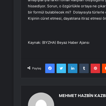
hissediyor. Sorun, o özgürlükle ortaya ne çıkar
bir formül bulabilecek mi? Dolayısıyla türlerle d
Kişinin cüret etmesi, dayatılana itiraz etmesi ö
Kaynak: (BYZHA) Beyaz Haber Ajansı
Facebook
Twitter
LinkedIn
Tumblr
Pint
Paylaş
MEHMET HAZBİN KAZB