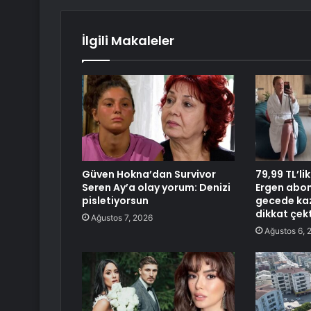
İlgili Makaleler
Güven Hokna’dan Survivor
79,99 TL’li
Seren Ay’a olay yorum: Denizi
Ergen abone
pisletiyorsun
gecede kaz
dikkat çekt
Ağustos 7, 2026
Ağustos 6, 