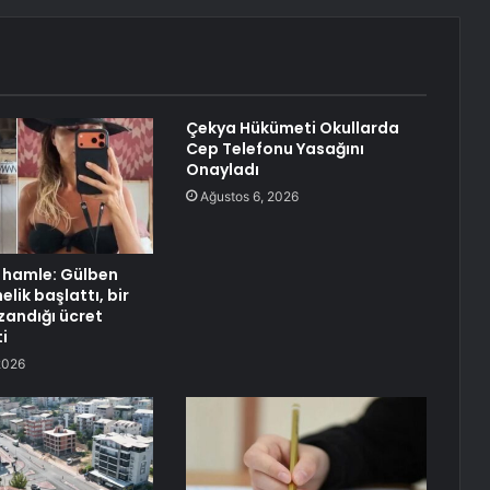
Çekya Hükümeti Okullarda
Cep Telefonu Yasağını
Onayladı
Ağustos 6, 2026
k hamle: Gülben
lik başlattı, bir
andığı ücret
i
2026