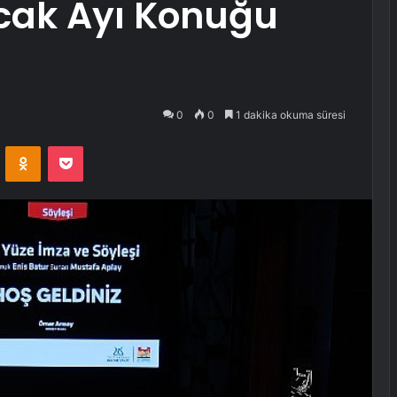
cak Ayı Konuğu
!
0
0
1 dakika okuma süresi
VKontakte
Odnoklassniki
Pocket