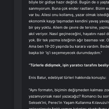
böyle bir gidişe hazır değildi. Bugün de o yaştak
sanmıyorum. Buna çok ender rastlanır. Bizim ed
var bu. Ailesi onu kollamış, yazar olmak istedi
ekonomik kaygı taşımadan kendini yavaş yava
bir şey yoktu. Ailem de çevre de tersine, yazm
akıl veriyor. Nasıl geçineceğini, hayatını nasıl
yok. Bir tek yazma isteğinin ağır basması var. 
Ama ben 19-20 yaşında bu karara vardım. Bedel
başka bir ‘iş’i seçemeyecek durumdaydım.”
“Türlerle didişmek, işin yaratıcı tarafını besliy
Enis Batur, edebiyat türleri hakkında konuştu:
“Aynı formatın, biçimin değişmeden kalması zor
yazamıyorsak nasıl yazacağız? Romancı bu soruy
Seksek’ini, Perec’in Yaşam Kullanma Kılavuzu’n
anlayışlarıyla farklı roman kalıpları oluştuğun