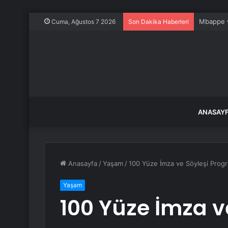
Mbappe ve
Cuma, Ağustos 7 2026
Son Dakika Haberleri
ANASAY
Anasayfa
/
Yaşam
/
100 Yüze İmza ve Söyleşi Prog
Yaşam
100 Yüze İmza v