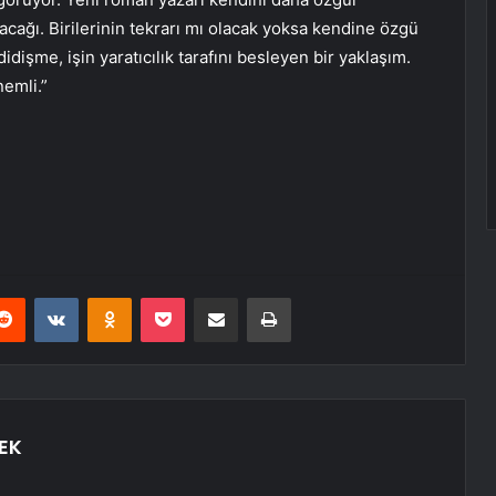
acağı. Birilerinin tekrarı mı olacak yoksa kendine özgü
idişme, işin yaratıcılık tarafını besleyen bir yaklaşım.
nemli.”
erest
Reddit
VKontakte
Odnoklassniki
Pocket
E-Posta ile paylaş
Yazdır
EK