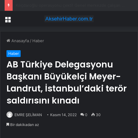
BYD, Japonya’da mini elektrikli Racco ile rekabete giriyor
Menü
Anasayfa
/
Haber
Haber
AB Türkiye Delegasyonu
Başkanı Büyükelçi Meyer-
Landrut, İstanbul’daki terör
saldırısını kınadı
EMRE ŞELİMAN
Kasım 14, 2022
0
30
Bir dakikadan az