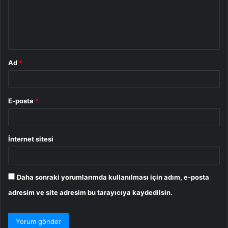
u
m
*
Ad
*
E-posta
*
İnternet sitesi
Daha sonraki yorumlarımda kullanılması için adım, e-posta
adresim ve site adresim bu tarayıcıya kaydedilsin.