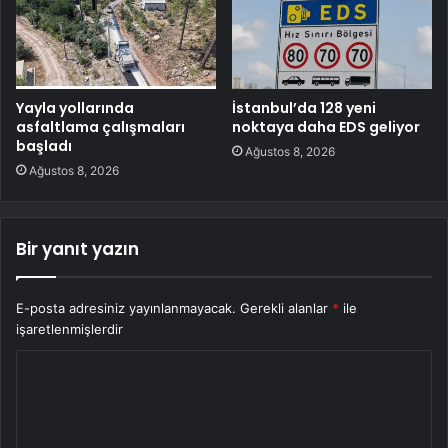
Yayla yollarında
İstanbul’da 128 yeni
asfaltlama çalışmaları
noktaya daha EDS geliyor
başladı
Ağustos 8, 2026
Ağustos 8, 2026
Bir yanıt yazın
E-posta adresiniz yayınlanmayacak.
Gerekli alanlar
*
ile
işaretlenmişlerdir
Y
o
r