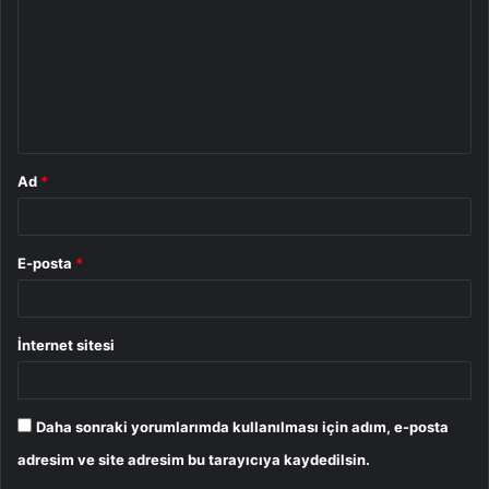
r
u
m
*
Ad
*
E-posta
*
İnternet sitesi
Daha sonraki yorumlarımda kullanılması için adım, e-posta
adresim ve site adresim bu tarayıcıya kaydedilsin.