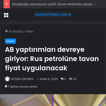
Kılıçdaroğlu operasyonu çekti! Genel merkezde çalışan 24 kişi işten çıkarıldı
Menü
Anasayfa
/
Haber
Haber
AB yaptırımları devreye
giriyor: Rus petrolüne tavan
fiyat uygulanacak
BÜŞRA SAYİNER
Aralık 6, 2022
0
33
1 dakika okuma süresi