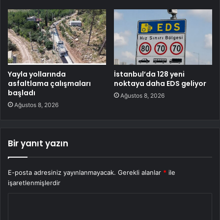
Yayla yollarında
İstanbul’da 128 yeni
asfaltlama çalışmaları
noktaya daha EDS geliyor
başladı
Ağustos 8, 2026
Ağustos 8, 2026
Bir yanıt yazın
E-posta adresiniz yayınlanmayacak.
Gerekli alanlar
*
ile
işaretlenmişlerdir
Y
o