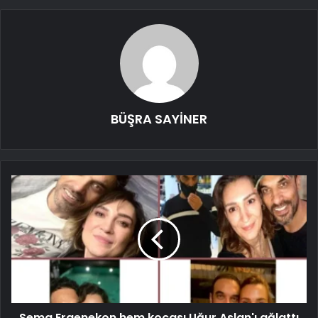
BÜŞRA SAYİNER
Sema Ergenekon hem kocası Uğur Aslan'ı ağlattı