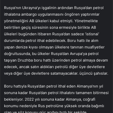
Rusya’nın Ukrayna’yı işgalinin ardından Rusya’dan petrol
ithalatına ambargo uygulanmasını öngören yaptırımlar
yönetmeliğini AB ülkeleri kabul etmişti. Yönetmelikte
belirtilen geçiş süresinin sona ermesiyle birlikte AB
ülkeleri bugünden itibaren Rusya’dan sadece ‘istisnai’
durumlarda petrol ithal edebilecek. Boru hattı ile alım
yapan denize kıyısı olmayan ülkelere tanınan muafiyetler
doğrultusunda, bu ülkeler Rusya’dan Avrupa’ya petrol
taşıyan Druzhba boru hattı üzerinden petrol almaya devam
edecek, ancak satın aldıkları petrolü diğer üye devletlere
veya diğer üye devletlere satamayacaklar. üçüncü şahıslar.
Boru hattıyla Rusya’dan petrol ithal eden Almanya’nın yıl
sonuna kadar Rusya’dan petrol ithalatını tamamen bitirmesi
bekleniyor. 2022 yılı sonuna kadar Almanya, coğrafi
konumu nedeniyle Rus petrolüne yüksek oranda bağımlı
olan ve söz konusu güç açığını hızlı bir şekilde