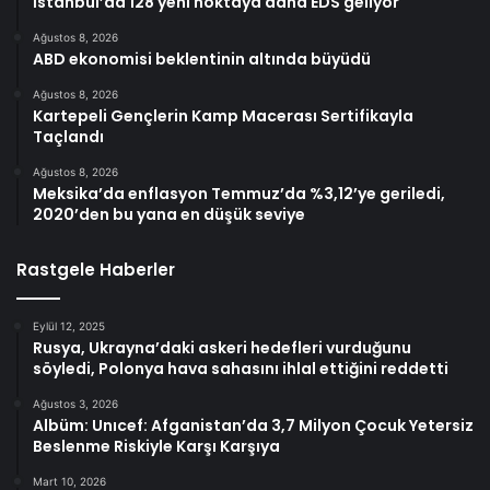
İstanbul’da 128 yeni noktaya daha EDS geliyor
Ağustos 8, 2026
ABD ekonomisi beklentinin altında büyüdü
Ağustos 8, 2026
Kartepeli Gençlerin Kamp Macerası Sertifikayla
Taçlandı
Ağustos 8, 2026
Meksika’da enflasyon Temmuz’da %3,12’ye geriledi,
2020’den bu yana en düşük seviye
Rastgele Haberler
Eylül 12, 2025
Rusya, Ukrayna’daki askeri hedefleri vurduğunu
söyledi, Polonya hava sahasını ihlal ettiğini reddetti
Ağustos 3, 2026
Albüm: Unıcef: Afganistan’da 3,7 Milyon Çocuk Yetersiz
Beslenme Riskiyle Karşı Karşıya
Mart 10, 2026