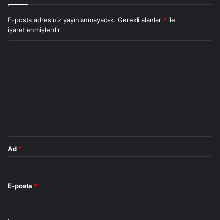
E-posta adresiniz yayınlanmayacak.
Gerekli alanlar
*
ile
işaretlenmişlerdir
Y
o
r
u
m
*
Ad
*
E-posta
*