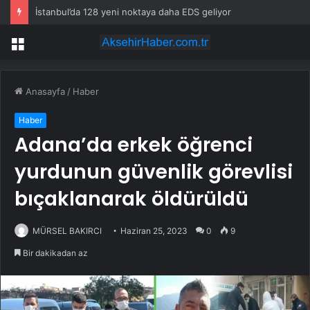
İstanbul’da 128 yeni noktaya daha EDS geliyor
Menü
Anasayfa
/
Haber
Haber
Adana’da erkek öğrenci
yurdunun güvenlik görevlisi
bıçaklanarak öldürüldü
MÜRSEL BAKIRCI
Haziran 25, 2023
0
9
Bir dakikadan az