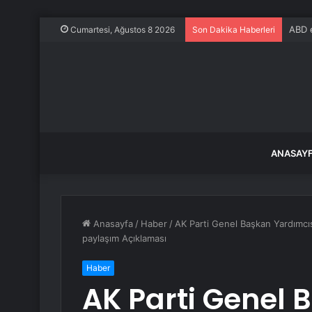
ABD e
Cumartesi, Ağustos 8 2026
Son Dakika Haberleri
ANASAY
Anasayfa
/
Haber
/
AK Parti Genel Başkan Yardımcıs
paylaşım Açıklaması
Haber
AK Parti Genel 