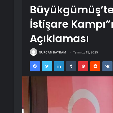
Büyükgümüş’ten
İstişare Kampı”
Açıklaması
NURCAN BAYRAM
Temmuz 15, 2025
Facebook
Twitter
LinkedIn
Tumblr
Pinterest
Reddit