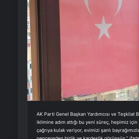
AK Parti Genel Başkan Yardımcısı ve Teşkilat 
iklimine adım attığı bu yeni süreç, hepimiz için
çağrıya kulak veriyor, evimizi şanlı bayrağımız
pencereden birlik ve kardeşlik görünsün.” ifadel