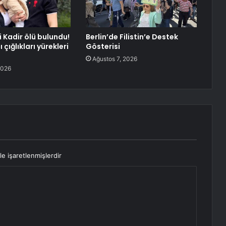
 Kadir ölü bulundu!
Berlin’de Filistin’e Destek
 çığlıkları yürekleri
Gösterisi
Ağustos 7, 2026
2026
le işaretlenmişlerdir