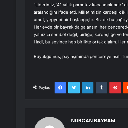
“Liderimiz, ’41 yıllık parantez kapanmaktadır.’ d
aralandığını ifade etti. Milletimizin kardeşlik ik
umut, yepyeni bir başlangıçtır. Biz de bu çağrıy
Her evde bir bayrak dalgalansın, her pencered
yalnızca sembol değil, birliğe, kardeşliğe ve te
Hadi, bu sevince hep birlikte ortak olalım. Her 
Büyükgümüş, paylaşımında pencereye asılı Türk
Facebook
Twitter
LinkedIn
Tumblr
Pint
Paylaş
NURCAN BAYRAM