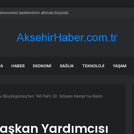
konomisi beklentinin altında büyüdü
FA
HABER
EKONOMI
SAĞLIK
TEKNOLOJI
YAŞAM
ı Büyükgümüş’ten “AK Parti 32. İstişare Kampı”na ilişkin
Başkan Yardımcısı