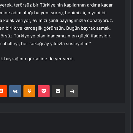
iyerek, terörsüz bir Türkiye’nin kapılarının ardına kadar
limine adım attığı bu yeni süreç, hepimiz için yeni bir
a kulak veriyor, evimizi şanlı bayrağımızla donatıyoruz.
en birlik ve kardeşlik görünsün. Bugün bayrak asmak,
rörsüz Türkiye’ye olan inancımızın en güçlü ifadesidir.
mahalleyi, her sokağı ay yıldızla süsleyelim.”
 bayrağının görseline de yer verdi.
erest
Reddit
VKontakte
Odnoklassniki
Pocket
E-Posta ile paylaş
Yazdır