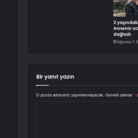
2 yaşındaki
Annenin acı
dağladı
Ağustos 7, 
Bir yanıt yazın
E-posta adresiniz yayınlanmayacak.
Gerekli alanlar
*
i
Y
o
r
u