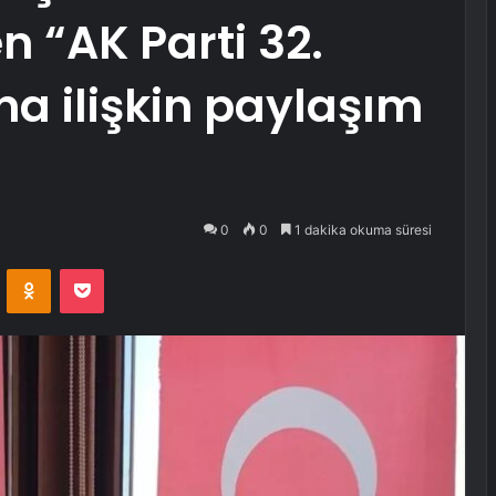
 “AK Parti 32.
na ilişkin paylaşım
0
0
1 dakika okuma süresi
VKontakte
Odnoklassniki
Pocket