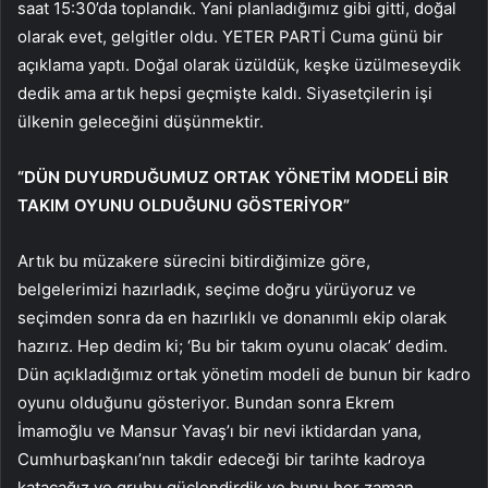
saat 15:30’da toplandık. Yani planladığımız gibi gitti, doğal
olarak evet, gelgitler oldu. YETER PARTİ Cuma günü bir
açıklama yaptı. Doğal olarak üzüldük, keşke üzülmeseydik
dedik ama artık hepsi geçmişte kaldı. Siyasetçilerin işi
ülkenin geleceğini düşünmektir.
“DÜN DUYURDUĞUMUZ ORTAK YÖNETİM MODELİ BİR
TAKIM OYUNU OLDUĞUNU GÖSTERİYOR”
Artık bu müzakere sürecini bitirdiğimize göre,
belgelerimizi hazırladık, seçime doğru yürüyoruz ve
seçimden sonra da en hazırlıklı ve donanımlı ekip olarak
hazırız. Hep dedim ki; ‘Bu bir takım oyunu olacak’ dedim.
Dün açıkladığımız ortak yönetim modeli de bunun bir kadro
oyunu olduğunu gösteriyor. Bundan sonra Ekrem
İmamoğlu ve Mansur Yavaş’ı bir nevi iktidardan yana,
Cumhurbaşkanı’nın takdir edeceği bir tarihte kadroya
katacağız ve grubu güçlendirdik ve bunu her zaman