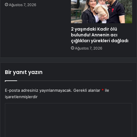
Ağustos 7, 2026
2 yaşındaki Kadir ölü
bulundu! Annenin acı
çığlıkları yürekleri dağladı
Ağustos 7, 2026
Bir yanıt yazın
E-posta adresiniz yayınlanmayacak.
Gerekli alanlar
*
ile
işaretlenmişlerdir
Y
o
r
u