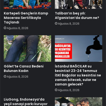
Kartepeli Gençlerin Kamp
Taliban’ın beş yılı:
Macerası Sertifikayla
Afganistan’da durum ne?
Taçlandı
Ağustos 8, 2026
Ağustos 8, 2026
Gölet’te Cansız Bedeni
İstanbul BAĞCILAR su
Bulunan Kadın
kesintisi! 23-24 Temmuz
İSKİ Bağcılar su kesintisi ne
Ağustos 8, 2026
zaman bitecek, sular ne
zaman gelecek?
Ağustos 8, 2026
LiuGong, Endonezya’da
yeşil sanayi parkı kuruyor