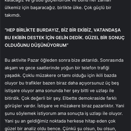
ülkemiz için başaracağız. birlikte ülke. Çok güçlü bir
takımdı.
“HEP BİRLİKTE BURDAYIZ, BİZ BİR EKİBİZ, VATANDAŞA
BU EKİBİN DESTEK İÇİN GELİN DEDİK. GÜZEL BİR SONUÇ
OLDUĞUNU DÜŞÜNÜYORUM”
Bu aktivite Pazar öğleden sonra bize aktarıldı. Sonrasında
akşam ve gece saatlerinde yoğun bir telefon trafiği
yaşadık. Çoklu müzakere ortamı olduğu için ikili bazda
oluyor bu trafikler bazen biraz daha açıyorsunuz üç beş
istişare oluyor ama sonunda her şey bitti ve uzlaşı ile
bitirdik. Çok değerli bir şey. Elbette demokraside farklı
görüşler vardır. İstişare ve müzakere biraz pazarlıktır. Yani
şunu söylemek istiyorum ama sonuçta iş uzlaşı ile oluyor.
Yani şu an geldiğimiz noktada herkese hitap eden çok
güzel bir analiz oldu bence. Çünkü şu olsun, bu olsun,