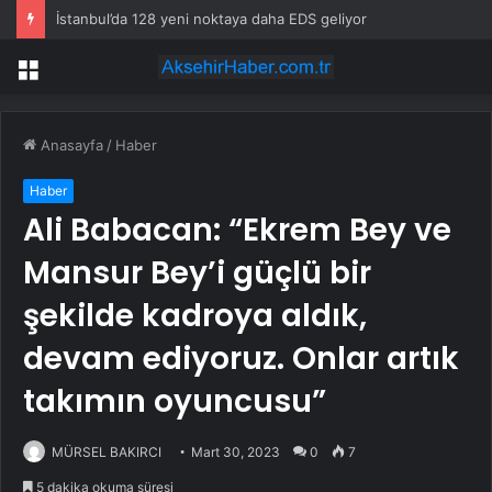
İstanbul’da 128 yeni noktaya daha EDS geliyor
Menü
Anasayfa
/
Haber
Haber
Ali Babacan: “Ekrem Bey ve
Mansur Bey’i güçlü bir
şekilde kadroya aldık,
devam ediyoruz. Onlar artık
takımın oyuncusu”
MÜRSEL BAKIRCI
Mart 30, 2023
0
7
5 dakika okuma süresi