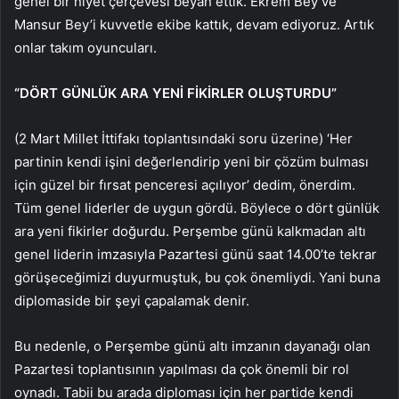
genel bir niyet çerçevesi beyan ettik. Ekrem Bey ve
Mansur Bey’i kuvvetle ekibe kattık, devam ediyoruz. Artık
onlar takım oyuncuları.
“DÖRT GÜNLÜK ARA YENİ FİKİRLER OLUŞTURDU”
(2 Mart Millet İttifakı toplantısındaki soru üzerine) ‘Her
partinin kendi işini değerlendirip yeni bir çözüm bulması
için güzel bir fırsat penceresi açılıyor’ dedim, önerdim.
Tüm genel liderler de uygun gördü. Böylece o dört günlük
ara yeni fikirler doğurdu. Perşembe günü kalkmadan altı
genel liderin imzasıyla Pazartesi günü saat 14.00’te tekrar
görüşeceğimizi duyurmuştuk, bu çok önemliydi. Yani buna
diplomaside bir şeyi çapalamak denir.
Bu nedenle, o Perşembe günü altı imzanın dayanağı olan
Pazartesi toplantısının yapılması da çok önemli bir rol
oynadı. Tabii bu arada diploması için her partide kendi