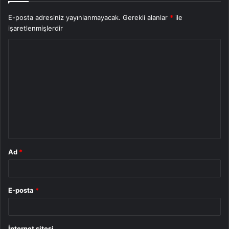
E-posta adresiniz yayınlanmayacak.
Gerekli alanlar
*
ile
işaretlenmişlerdir
Y
o
r
u
m
*
Ad
*
E-posta
*
İnternet sitesi