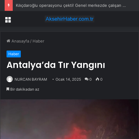
Kılıçdaroğlu operasyonu çekti! Genel merkezde çalışan 24 kişi işten çıkarıldı
Menü
Anasayfa
/
Haber
Haber
Antalya’da Tır Yangını
NURCAN BAYRAM
Ocak 14, 2025
0
0
Bir dakikadan az