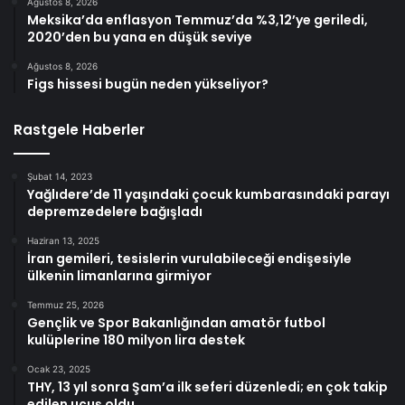
Ağustos 8, 2026
Meksika’da enflasyon Temmuz’da %3,12’ye geriledi,
2020’den bu yana en düşük seviye
Ağustos 8, 2026
Figs hissesi bugün neden yükseliyor?
Rastgele Haberler
Şubat 14, 2023
Yağlıdere’de 11 yaşındaki çocuk kumbarasındaki parayı
depremzedelere bağışladı
Haziran 13, 2025
İran gemileri, tesislerin vurulabileceği endişesiyle
ülkenin limanlarına girmiyor
Temmuz 25, 2026
Gençlik ve Spor Bakanlığından amatör futbol
kulüplerine 180 milyon lira destek
Ocak 23, 2025
THY, 13 yıl sonra Şam’a ilk seferi düzenledi; en çok takip
edilen uçuş oldu