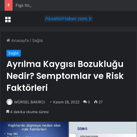
Figs hissesi bugün neden yükseliyor?
Menü
Anasayfa
/
Sağlık
Sağlık
Ayrılma Kaygısı Bozukluğu
Nedir? Semptomlar ve Risk
Faktörleri
MÜRSEL BAKIRCI
Kasım 28, 2022
0
27
4 dakika okuma süresi