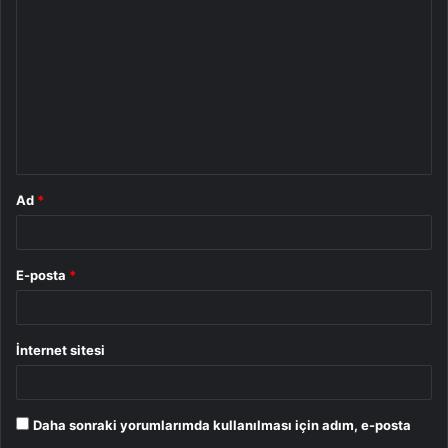
o
r
u
m
*
Ad
*
E-posta
*
İnternet sitesi
Daha sonraki yorumlarımda kullanılması için adım, e-posta