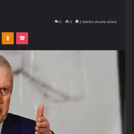
0
0
2 dakika okuma süresi
VKontakte
Odnoklassniki
Pocket