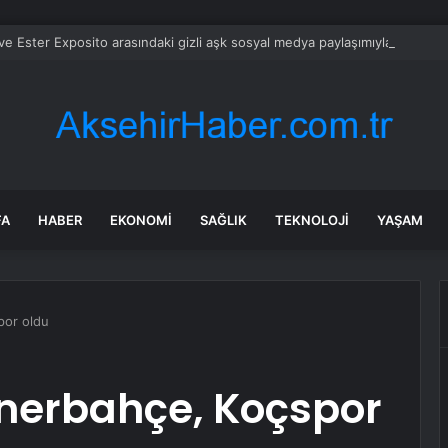
 Ester Exposito arasındaki gizli aşk sosyal medya paylaşımıyla kesinlik
FA
HABER
EKONOMI
SAĞLIK
TEKNOLOJI
YAŞAM
por oldu
Fenerbahçe, Koçspor