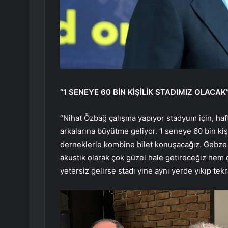
“1 SENEYE 60 BİN KİŞİLİK STADIMIZ OLACAK
“Nihat Özbağ çalışma yapıyor stadyum için, haft
arkalarına büyütme geliyor. 1 seneye 60 bin kişi
derneklerle kombine bilet konuşacağız. Gebze 
akustik olarak çok güzel hale getireceğiz hem d
yetersiz gelirse stadı yine aynı yerde yıkıp te