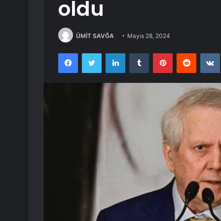
oldu
ÜMİT SAVĞA
Mayıs 28, 2024
Facebook
Twitter
LinkedIn
Tumblr
Pinterest
Reddit