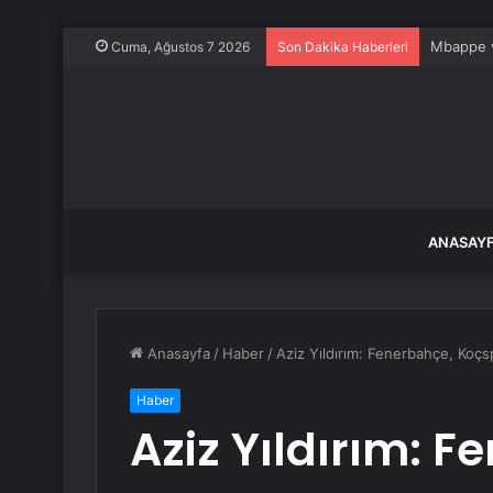
Mbappe ve
Cuma, Ağustos 7 2026
Son Dakika Haberleri
ANASAY
Anasayfa
/
Haber
/
Aziz Yıldırım: Fenerbahçe, Koçs
Haber
Aziz Yıldırım: 