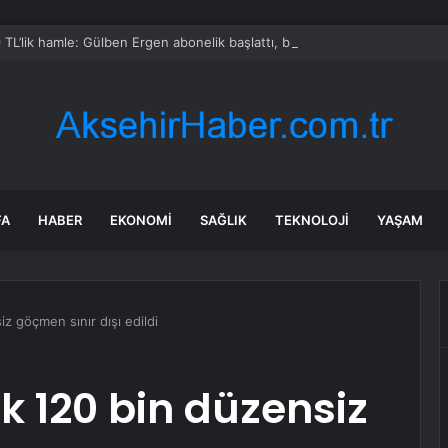
 TL’lik hamle: Gülben Ergen abonelik başlattı, bir gecede kazandığı ücret
FA
HABER
EKONOMI
SAĞLIK
TEKNOLOJI
YAŞAM
iz göçmen sınır dışı edildi
ık 120 bin düzensiz