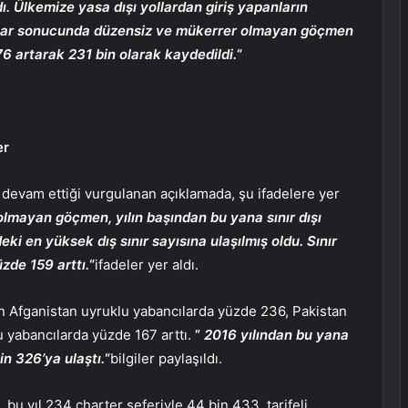
dı. Ülkemize yasa dışı yollardan giriş yapanların
nlar sonucunda düzensiz ve mükerrer olmayan göçmen
6 artarak 231 bin olarak kaydedildi.
“
er
devam ettiği vurgulanan açıklamada, şu ifadelere yer
olmayan göçmen, yılın başından bu yana sınır dışı
eki en yüksek dış sınır sayısına ulaşılmış oldu. Sınır
zde 159 arttı.
“
ifadeler yer aldı.
en Afganistan uyruklu yabancılarda yüzde 236, Pakistan
 yabancılarda yüzde 167 arttı.
”
2016 yılından bu yana
in 326’ya ulaştı.
“
bilgiler paylaşıldı.
 bu yıl 234 charter seferiyle 44 bin 433, tarifeli