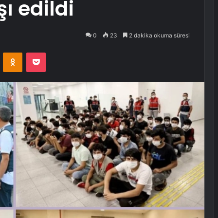
ı edildi
0
23
2 dakika okuma süresi
VKontakte
Odnoklassniki
Pocket