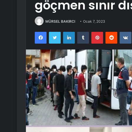
göçmen sınır dış
MÜRSEL BAKIRCI
Ocak 7, 2023
Facebook
Twitter
LinkedIn
Tumblr
Pinterest
Reddit