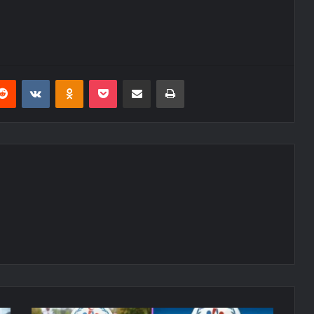
erest
Reddit
VKontakte
Odnoklassniki
Pocket
E-Posta ile paylaş
Yazdır