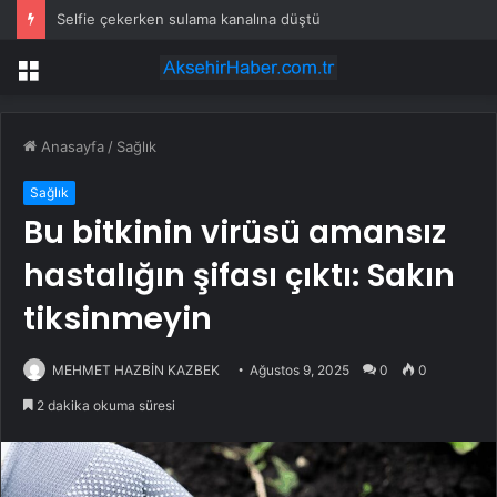
Selfie çekerken sulama kanalına düştü
Menü
Anasayfa
/
Sağlık
Sağlık
Bu bitkinin virüsü amansız
hastalığın şifası çıktı: Sakın
tiksinmeyin
MEHMET HAZBİN KAZBEK
Ağustos 9, 2025
0
0
2 dakika okuma süresi