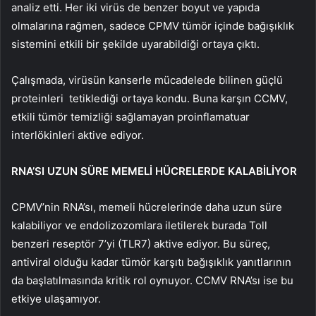
analiz etti. Her iki virüs de benzer boyut ve yapıda
olmalarına rağmen, sadece CPMV tümör içinde bağışıklık
sistemini etkili bir şekilde uyarabildiği ortaya çıktı.
Çalışmada, virüsün kanserle mücadelede bilinen güçlü
proteinleri tetiklediği ortaya kondu. Buna karşın CCMV,
etkili tümör temizliği sağlamayan proinflamatuar
interlökinleri aktive ediyor.
RNA’SI UZUN SÜRE MEMELİ HÜCRELERDE KALABİLİYOR
CPMV’nin RNA’sı, memeli hücrelerinde daha uzun süre
kalabiliyor ve endolizozomlara iletilerek burada Toll
benzeri reseptör 7’yi (TLR7) aktive ediyor. Bu süreç,
antiviral olduğu kadar tümör karşıtı bağışıklık yanıtlarının
da başlatılmasında kritik rol oynuyor. CCMV RNA’sı ise bu
etkiye ulaşamıyor.