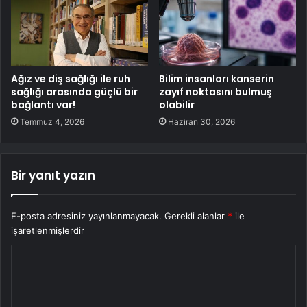
Ağız ve diş sağlığı ile ruh
Bilim insanları kanserin
sağlığı arasında güçlü bir
zayıf noktasını bulmuş
bağlantı var!
olabilir
Temmuz 4, 2026
Haziran 30, 2026
Bir yanıt yazın
E-posta adresiniz yayınlanmayacak.
Gerekli alanlar
*
ile
işaretlenmişlerdir
Y
o
r