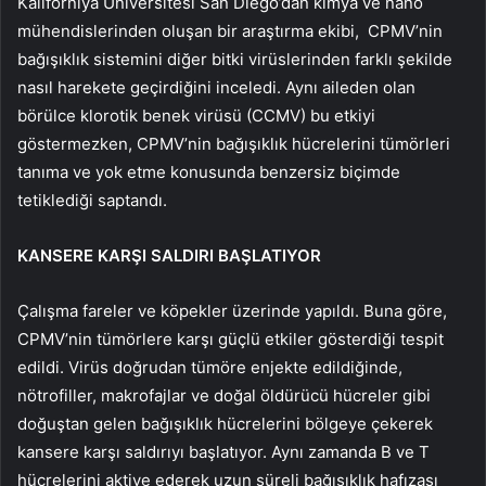
Kaliforniya Üniversitesi San Diego’dan kimya ve nano
mühendislerinden oluşan bir araştırma ekibi, CPMV’nin
bağışıklık sistemini diğer bitki virüslerinden farklı şekilde
nasıl harekete geçirdiğini inceledi. Aynı aileden olan
börülce klorotik benek virüsü (CCMV) bu etkiyi
göstermezken, CPMV’nin bağışıklık hücrelerini tümörleri
tanıma ve yok etme konusunda benzersiz biçimde
tetiklediği saptandı.
KANSERE KARŞI SALDIRI BAŞLATIYOR
Çalışma fareler ve köpekler üzerinde yapıldı. Buna göre,
CPMV’nin tümörlere karşı güçlü etkiler gösterdiği tespit
edildi. Virüs doğrudan tümöre enjekte edildiğinde,
nötrofiller, makrofajlar ve doğal öldürücü hücreler gibi
doğuştan gelen bağışıklık hücrelerini bölgeye çekerek
kansere karşı saldırıyı başlatıyor. Aynı zamanda B ve T
hücrelerini aktive ederek uzun süreli bağışıklık hafızası