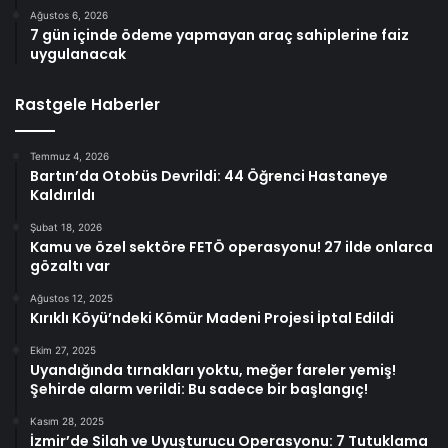
Ağustos 6, 2026
7 gün içinde ödeme yapmayan araç sahiplerine faiz
uygulanacak
Rastgele Haberler
Temmuz 4, 2026
Bartın’da Otobüs Devrildi: 44 Öğrenci Hastaneye
Kaldırıldı
Şubat 18, 2026
Kamu ve özel sektöre FETÖ operasyonu! 27 ilde onlarca
gözaltı var
Ağustos 12, 2025
Kırıklı Köyü’ndeki Kömür Madeni Projesi İptal Edildi
Ekim 27, 2025
Uyandığında tırnakları yoktu, meğer fareler yemiş!
Şehirde alarm verildi: Bu sadece bir başlangıç!
Kasım 28, 2025
İzmir’de Silah ve Uyuşturucu Operasyonu: 7 Tutuklama