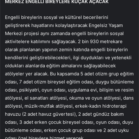
MERKEZ ENGELLİ BİREYLERE KUÇAK AÇACAK
Engelli bireylerin sosyal ve kültürel becerilerini
geliştirerek hayatlarını kolaylaştıracak Engelsiz Yaşam
Merkezi projesi aynı zamanda engelli bireylerin sosyal
aktivitelere katılımını sağlayacak. 2 bin 930 metrekare
olarak planlanan yapının zemin katında engelli bireylerin
kendilerini geliştirebilecekleri, ilgi duydukları ve yetenekli
oldukları alanlarda eğitim almalarını sağlayabilecek
atölyeler yer alacak. Bu kapsamda 5 adet otizm grup eğitim
odası, 7 adet otizm bireysel eğitim odası, duygu bütünleme
odası, psikiyatri, oyun odası, uygulama evi, bilişim ve resim
atölyesi, el sanatları atölyesi, okuma ve oyun atölyesi, dans
atölyesi, müzik-mutfak atölyesi, erkek-kadın hidroterapi
havuzu (2 adet havuz güvertesi), 2 adet gündüz bakım
odası, 3 adet erken çocuk bireysel odası, oyun odası, duyu
bütünleme odası, erken çocuk grup odası ve 2 adet uyku
odası özel bireylere hizmet verecek.