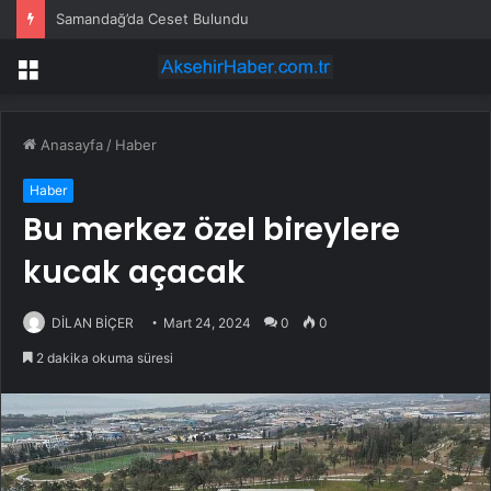
Samandağ’da Ceset Bulundu
Menü
Anasayfa
/
Haber
Haber
Bu merkez özel bireylere
kucak açacak
DİLAN BİÇER
Mart 24, 2024
0
0
2 dakika okuma süresi