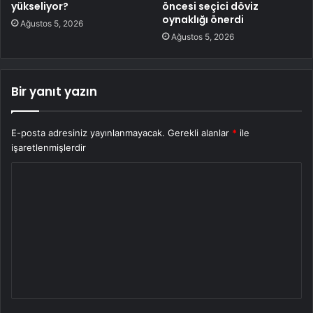
yükseliyor?
öncesi seçici döviz
oynaklığı önerdi
Ağustos 5, 2026
Ağustos 5, 2026
Bir yanıt yazın
E-posta adresiniz yayınlanmayacak.
Gerekli alanlar
*
ile
işaretlenmişlerdir
Y
o
r
u
m
*