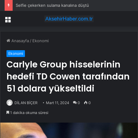
Selfie çekerken sulama kanalına düştü
Menü
Anasayfa
/
Ekonomi
Ekonomi
Carlyle Group hisselerinin
hedefi TD Cowen tarafından
51 dolara yükseltildi
DİLAN BİÇER
Mart 11, 2024
0
0
1 dakika okuma süresi