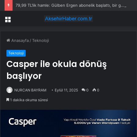
79,99 TL’lik hamle: Gülben Ergen abonelik başlattı, bir gecede kazandığı ücret dikkat çekti
Menü
Anasayfa
/
Teknoloji
Teknoloji
Casper ile okula dönüş
başlıyor
NURCAN BAYRAM
Eylül 11, 2025
0
0
1 dakika okuma süresi