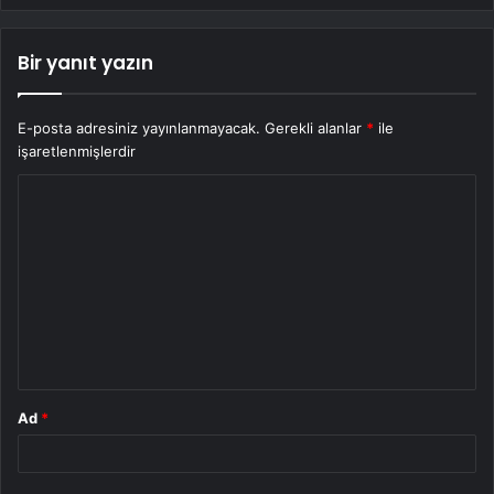
Bir yanıt yazın
E-posta adresiniz yayınlanmayacak.
Gerekli alanlar
*
ile
işaretlenmişlerdir
Y
o
r
u
m
*
Ad
*