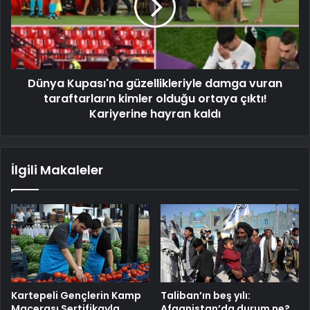
Dünya Kupası'na güzellikleriyle damga vuran
taraftarların kimler olduğu ortaya çıktı!
Kariyerine hayran kaldı
İlgili Makaleler
Kartepeli Gençlerin Kamp
Taliban’ın beş yılı:
Macerası Sertifikayla
Afganistan’da durum ne?