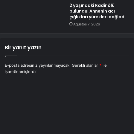
2 yaşındaki Kadir ölü
bulundu! Annenin acı
çığlıkları yürekleri dağladı
Ağustos 7, 2026
Bir yanıt yazın
E-posta adresiniz yayınlanmayacak.
Gerekli alanlar
*
ile
işaretlenmişlerdir
Y
o
r
u
m
*