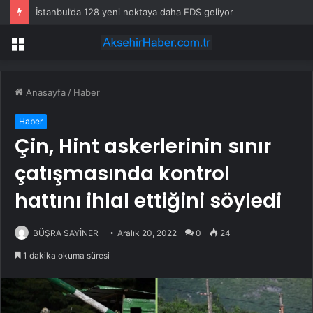
İstanbul’da 128 yeni noktaya daha EDS geliyor
Menü
Anasayfa
/
Haber
Haber
Çin, Hint askerlerinin sınır
çatışmasında kontrol
hattını ihlal ettiğini söyledi
BÜŞRA SAYİNER
Aralık 20, 2022
0
24
1 dakika okuma süresi