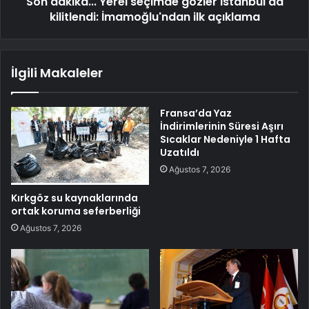
Son dakika... Yerel seçimde gözler İstanbul'da
kilitlendi: İmamoğlu'ndan ilk açıklama
İlgili Makaleler
Fransa’da Yaz
İndirimlerinin Süresi Aşırı
Sıcaklar Nedeniyle 1 Hafta
Uzatıldı
Ağustos 7, 2026
Kırkgöz su kaynaklarında
ortak koruma seferberliği
Ağustos 7, 2026