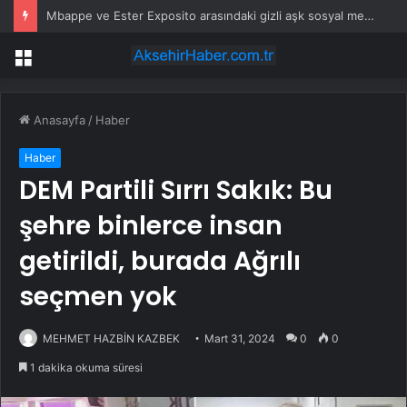
Mbappe ve Ester Exposito arasındaki gizli aşk sosyal medya paylaşımıyla kesinlik kazandı
Menü
Anasayfa
/
Haber
Haber
DEM Partili Sırrı Sakık: Bu
şehre binlerce insan
getirildi, burada Ağrılı
seçmen yok
MEHMET HAZBİN KAZBEK
Mart 31, 2024
0
0
1 dakika okuma süresi