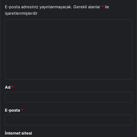
E-posta adresiniz yayınlanmayacak.
Gerekli alanlar
*
ile
işaretlenmişlerdir
Y
o
r
u
m
*
Ad
*
E-posta
*
İnternet sitesi