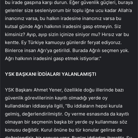
bu irade gaspına karşı durun. Eğer güvenlik güçleri, buraya
gelenler size sesleniyorum bir toplu iğne ucu kadar Allah’a
inancınız varsa, bu halkın iradesine inancınız varsa bu
kutsal günde Ağrı halkının iradesini gasp etmeyin. Siz
kimsiniz? Ayıp, ayıp sizin içinize siniyor mu? Hırsız var bu
kentte. Ey Türkiye kamuoyu günlerdir feryat ediyoruz.
Binlerce insan Ağrı’ya getirildi. Burada Ağrılı seçmen yok.
Ağrı halkının iradesini gasp etmek istiyorlar.”
YSK BAŞKANI İDDİALARI YALANLAMIŞTI
YSK Başkanı Ahmet Yener, özellikle doğu illerinde bazı
güvenlik görevlilerinin kayıtlı olmadığı yerde oy
kullandıkları iddiasıyla ilgili, “Bu iddiaların hepsi kurula
gelmiş, değerlendirilmiştir. Oy verme esnasında da kayıtlı
olmayan bir seçmenin başka bir yerde oy kullanması söz
konusu değildir. Kurul önüne bu tür konular gelirse de
değerlendirir, bir sonuca varır. Bunlar iddiadan ibarettir. Şu