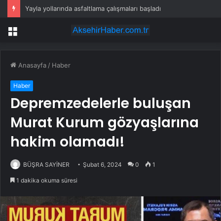
Yayla yollarında asfaltlama çalışmaları başladı
Menü
Anasayfa
/
Haber
Haber
Depremzedelerle buluşan
Murat Kurum gözyaşlarına
hakim olamadı!
BÜŞRA SAYİNER
Şubat 6, 2024
0
1
1 dakika okuma süresi