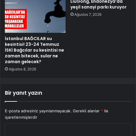
LiuGong, Endonezya’da
yeşil sanayi parkı kuruyor
Ağustos 7, 2026
İstanbul BAĞCILAR su
kesintisi! 23-24 Temmuz
İSKİ Bağcılar su kesintisi ne
zaman bitecek, sular ne
zaman gelecek?
Ağustos 8, 2026
Bir yanıt yazın
E-posta adresiniz yayınlanmayacak.
Gerekli alanlar
*
ile
işaretlenmişlerdir
Y