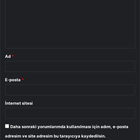
o
r
u
m
*
Ad
*
E-posta
*
İnternet sitesi
Daha sonraki yorumlarımda kullanılması için adım, e-posta
adresim ve site adresim bu tarayıcıya kaydedilsin.