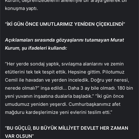
Kurum, depremzedelerin aileleriyle bir araya gelerek bir
konuşma yaptı.
“İKİ GÜN ÖNCE UMUTLARIMIZ YENİDEN ÇİÇEKLENDİ”
Açıklamaları sırasında gözyaşlarını tutamayan Murat
Kurum, şu ifadeleri kullandı:
“Her yerde sondaj yaptık, sıvılaşma alanlarını ve zemin
etütlerini tek tek tespit ettik. Hepsine gittim. Pilotumuz
Cemil ile havadan ve yerden inceledik. Doğru yer neresi,
nerede olmalı?” inşa edildi… Daha 3 ay bile olmadı. 180 bin
yeni yuvanın inşaatına dualarla başladık.” “İki gün önce
umudumuz yeniden yeşerdi. Cumhurbaşkanımız afet
mağduru kardeşlerimize yeni evlerini teslim etti.”
“BU GÜÇLÜ, BU BÜYÜK MİLLİYET DEVLET HER ZAMAN
VAR OLSUN”