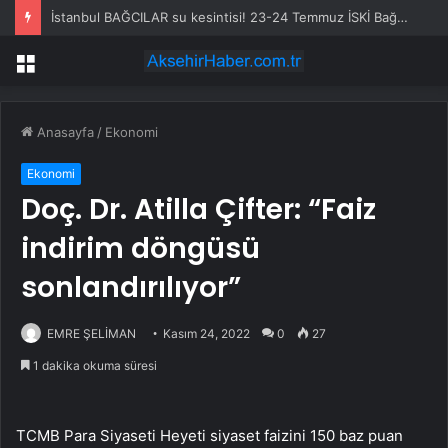
İstanbul BAĞCILAR su kesintisi! 23-24 Temmuz İSKİ Bağcılar su kesintisi ne zaman bitecek, sular ne zaman gelecek?
Menü
Anasayfa
/
Ekonomi
Ekonomi
Doç. Dr. Atilla Çifter: “Faiz
indirim döngüsü
sonlandırılıyor”
EMRE ŞELİMAN
Kasım 24, 2022
0
27
1 dakika okuma süresi
TCMB Para Siyaseti Heyeti siyaset faizini 150 baz puan