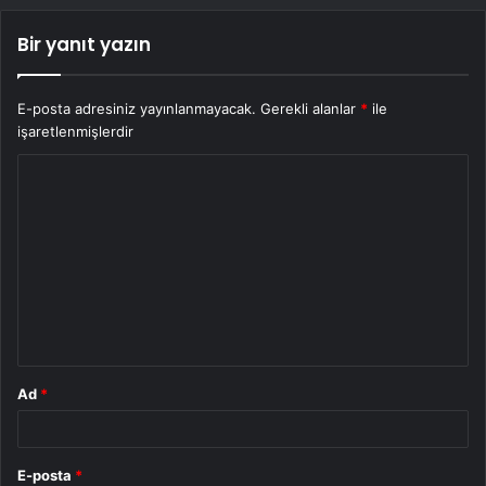
Bir yanıt yazın
E-posta adresiniz yayınlanmayacak.
Gerekli alanlar
*
ile
işaretlenmişlerdir
Y
o
r
u
m
*
Ad
*
E-posta
*