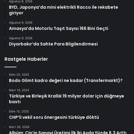
Ağustos 9, 2026
BYD, Japonya’da mini elektrikli Racco ile rekabete
giriyor
Ağustos 9, 2026
Amasya’da Motorlu Taşıt Sayısı 166 Bini Geçti
Ağustos 9, 2026
Diyarbakır’da Sahte Para Bilgilendirmesi
Rastgele Haberler
Ekim 25, 2025
Bodo Glimt kadro değeri ne kadar (Transfermarkt)?
Mart 14, 2024
Türkiye ve Birleşik Krallık 19 milyar dolar için düğmeye
bastı
Ekim 10, 2025
CHP’li vekil soru önergesini türküye döktü
Mart 26, 2026
Albüm: Çin’in Sanayi Üretimi İlk İki Ayda Yüzde 6,3 Arttı