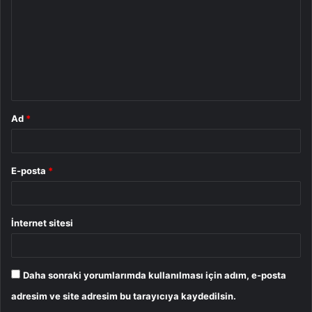
r
u
m
*
Ad
*
E-posta
*
İnternet sitesi
Daha sonraki yorumlarımda kullanılması için adım, e-posta
adresim ve site adresim bu tarayıcıya kaydedilsin.