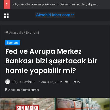
Kılıçdaroğlu operasyonu çekti! Genel merkezde çalışan 24 kişi işten çıkarıldı
Menü
Anasayfa
/
Ekonomi
Ekonomi
Fed ve Avrupa Merkez
Bankası bizi şaşırtacak bir
hamle yapabilir mi?
BÜŞRA SAYİNER
Aralık 13, 2022
0
27
2 dakika okuma süresi