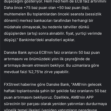
düşeceğini gösteriyor. Hem Fed hem de ECB faiz artırımını
Daha önce +75 baz puan olan +50 baz puan (bp),
muhtemelen Bu toplantılardan önceki seansta (sessizlik
dönemi) merkez bankacıları tarafından herhangi bir
müdahale olmayacak, bu nedenle tahviller dünkü
düşüşlerden (artış) sonra alınabilir. fiyat, yurtiçi verimde
düşüş).” Bankinter’deki analistleri açıklar.
Danske Bank ayrıca ECB’nin faiz oranlarını 50 baz puan
artırmasını ve önümüzdeki yılın ilk çeyreğinde de
artırmaya devam etmesini bekliyor. Bu uzmanlara göre
mevduat faizi %2,75’te zirve yapabilir.
FXStreet haberine göre Danske Bank, “AMB’nin gelecek
haftaki toplantısında şahin bir şekilde faiz oranlarını 50 baz
puan artırmasını bekliyoruz. Özellikle, AMB’nin APP
sürecinin bir parçası olarak yeniden yatırımları durdurmaya
yönelik temel ilkeleri (yeniden yatırımların neredeyse