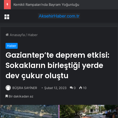
Kemikli Rampaları’nda Bayram Yoğunluğu
Menü
Anasayfa
/
Haber
Haber
Gaziantep’te deprem etkisi:
Sokakların birleştiği yerde
dev çukur oluştu
BÜŞRA SAYİNER
Şubat 12, 2023
0
10
Bir dakikadan az