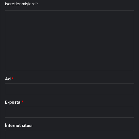
işaretlenmişlerdir
Y
o
r
u
m
*
Ad
*
E-posta
*
İnternet sitesi