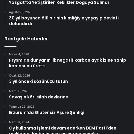
Yozgat’ta Yetiştirilen Keklikler Doğaya Salındı
Ağustos 6, 2026
30 yıl boyunca ölü birinin kimliğiyle yaşayıp devleti
dolandırdı
Rastgele Haberler
Mayıs 4, 2026
Prysmian dünyanın ilk negatif karbon ayak izine sahip
kablosunu üretti
Ocak 22, 2026
3 yıl önceki sözünüzü tutun
Mart 30, 2026
Savaşın kârı silah devlerine
Temmuz 25, 2025
Erzurum’da Glütensiz Aşure Şenliği
Mart 31, 2024
Oy kullanma işlemi devam ederken DEM Parti’den
açıklama: Hiçbir hileye izin vermeyeceğiz