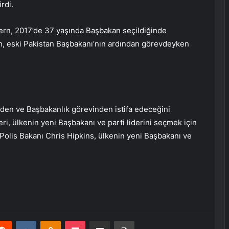
rdi.
rdern, 2017’de 37 yaşında Başbakan seçildiğinde
n, eski Pakistan Başbakanı’nın ardından görevdeyken
ğinden ve Başbakanlık görevinden istifa edeceğini
eri, ülkenin yeni Başbakanı ve parti liderini seçmek için
 Polis Bakanı Chris Hipkins, ülkenin yeni Başbakanı ve
erest
Reddit
VKontakte
Odnoklassniki
Pocket
E-Posta ile paylaş
Yazdır