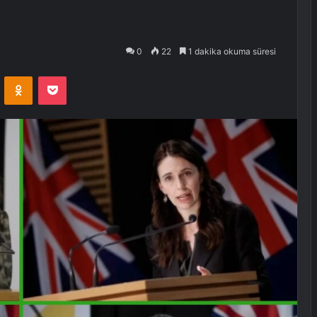
0
22
1 dakika okuma süresi
VKontakte
Odnoklassniki
Pocket