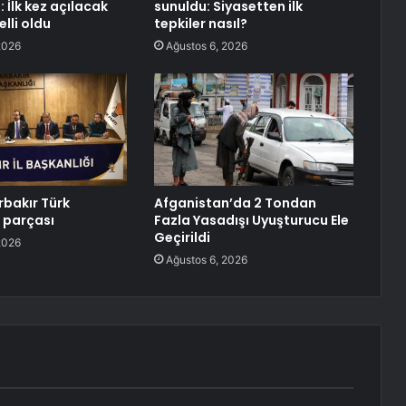
 İlk kez açılacak
sunuldu: Siyasetten ilk
lli oldu
tepkiler nasıl?
2026
Ağustos 6, 2026
rbakır Türk
Afganistan’da 2 Tondan
 parçası
Fazla Yasadışı Uyuşturucu Ele
Geçirildi
2026
Ağustos 6, 2026