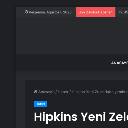
79,99
Perşembe, Ağustos 6 2026
Son Dakika Haberleri
ANASAY
Anasayfa
/
Haber
/
Hipkins Yeni Zelanda’da yemin e
Haber
Hipkins Yeni Z