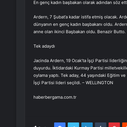
En genç kadın başbakan olarak adından söz etti
Ardern, 7 Şubat’a kadar istifa etmiş olacak. A
dünyanın en genç kadın başbakanı oldu. Arder
anne olan ikinci Başbakan oldu. Benazir Butto.
Tek adaydı
Jacinda Ardern, 19 Ocak’ta İşçi Partisi liderli
duyurdu. İktidardaki Kurmay Partisi milletvekill
oylama yaptı. Tek aday, 44 yaşındaki Eğitim ve
İşçi Partisi lideri seçildi. – WELLINGTON
haberbergama.com.tr
Facebook
Twitter
LinkedIn
Tumblr
Pint