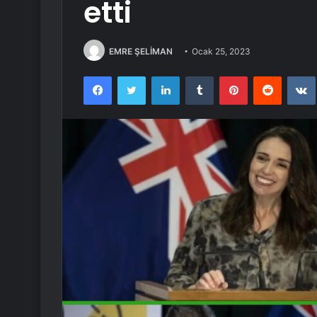
etti
EMRE ŞELİMAN
Ocak 25, 2023
Facebook
Twitter
LinkedIn
Tumblr
Pinterest
Reddit