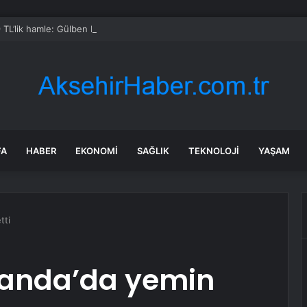
 TL’lik hamle: Gülben Ergen abonelik başlattı, bir gecede kazandığı ücret
FA
HABER
EKONOMI
SAĞLIK
TEKNOLOJI
YAŞAM
tti
elanda’da yemin