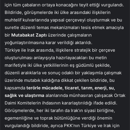
için tüm çabaların ortaya konacağını teyit ettiği vurgulandı.
Bildiride, görüşmelerde iki ülke arasındaki ilişkilerin
muhtelif kulvarlarında yapısal çerçeveyi oluşturmak ve bu
suretle düzenli temas mekanizmaları tesis etmek amacıyla
bir
Mutabakat Zaptı
üzerinde çalışmaların
yoğunlaştırılmasına karar verildiği aktarıldı.
Türkiye ile Irak arasında, ilişkilere stratejik bir çerçeve
oluşturulması anlayışıyla hazırlayacakları bu metin
marifetiyle iki ülke yetkililerinin eş güdümlü şekilde,
düzenli aralıklarla ve sonuç odaklı bir yaklaşımla çalışmak
üzerinde mutabık kaldığına dikkat çekilen bildiride, bu
kapsamda
terörle mücadele, ticaret, tarım, enerji, su,
sağlık ve ulaştırma
alanlarında münhasıran çalışacak Ortak
Daimi Komitelerin ihdasının kararlaştırıldığı ifade edildi.
Görüşmelerde, her iki tarafın da Irak’ın siyasi birliğine,
egemenliğine ve toprak bütünlüğüne verdiği önemin
vurgulandığı bildiride, ayrıca PKK’nın Türkiye ve Irak için