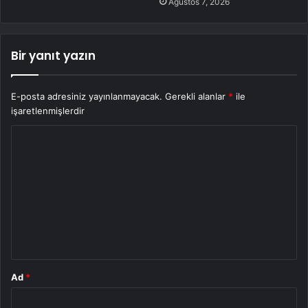
Ağustos 7, 2026
Bir yanıt yazın
E-posta adresiniz yayınlanmayacak.
Gerekli alanlar
*
ile
işaretlenmişlerdir
Y
o
r
u
m
*
Ad
*