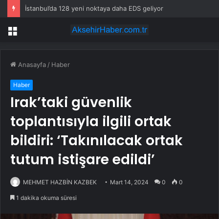
İstanbul’da 128 yeni noktaya daha EDS geliyor
Menü
Anasayfa
/
Haber
Haber
Irak’taki güvenlik
toplantısıyla ilgili ortak
bildiri: ‘Takınılacak ortak
tutum istişare edildi’
MEHMET HAZBİN KAZBEK
Mart 14, 2024
0
0
1 dakika okuma süresi