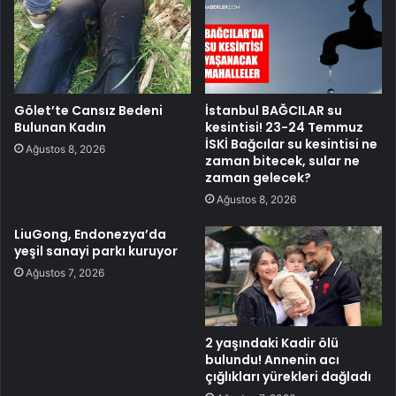
Gölet’te Cansız Bedeni
İstanbul BAĞCILAR su
Bulunan Kadın
kesintisi! 23-24 Temmuz
İSKİ Bağcılar su kesintisi ne
Ağustos 8, 2026
zaman bitecek, sular ne
zaman gelecek?
Ağustos 8, 2026
LiuGong, Endonezya’da
yeşil sanayi parkı kuruyor
Ağustos 7, 2026
2 yaşındaki Kadir ölü
bulundu! Annenin acı
çığlıkları yürekleri dağladı