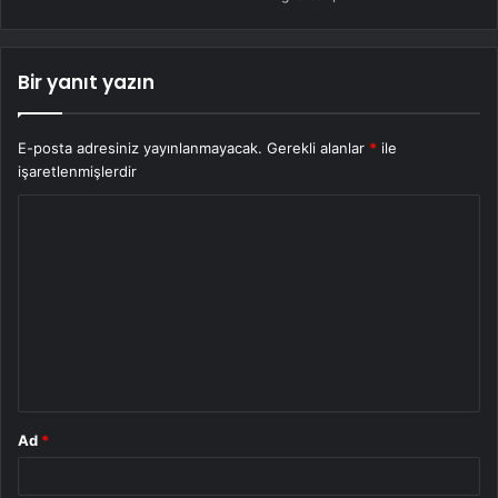
Bir yanıt yazın
E-posta adresiniz yayınlanmayacak.
Gerekli alanlar
*
ile
işaretlenmişlerdir
Y
o
r
u
m
*
Ad
*