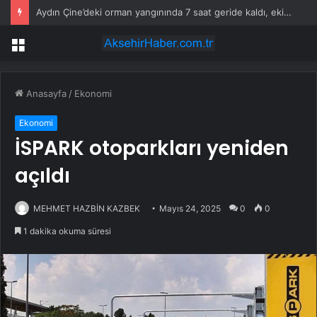
Aydın Çine’deki orman yangınında 7 saat geride kaldı, ekiplerin müdahalesi sürüyor
Menü
Anasayfa
/
Ekonomi
Ekonomi
İSPARK otoparkları yeniden
açıldı
MEHMET HAZBİN KAZBEK
Mayıs 24, 2025
0
0
1 dakika okuma süresi