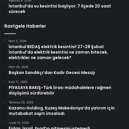
Ağustos 9, 2026
İstanbul’da su kesintisi başlıyor: 7 ilçede 20 saat
sürecek
Rastgele Haberler
Mart 5, 2026
İstanbul BEDAŞ elektrik kesintisi! 27-28 Şubat
İstanbul’da elektrik kesintisi ne zaman bitecek,
elektrikler ne zaman gelecek?
Mart 24, 2026
Başkan Sandıkçı’dan Kadir Gecesi Mesajı
Eylül 11, 2025
PİYASAYA BAKIŞ-Türk lirası müdahalelere rağmen
düşüşünü sürdürebilir
Temmuz 23, 2025
Kazancı Holding, Kuzey Makedonya’da yatırım için
mutabakat zaptı imzaladı
Aralık 15, 2024
Fidan: İsrail, Esad’ın gitmesini istemedi