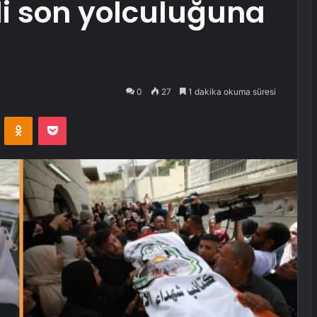
nli son yolculuğuna
0
27
1 dakika okuma süresi
VKontakte
Odnoklassniki
Pocket