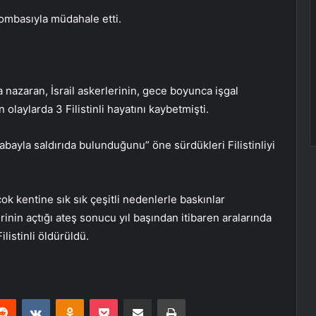
 bombasıyla müdahale etti.
a nazaran, İsrail askerlerinin, gece boyunca işgal
n olaylarda 3 Filistinli hayatını kaybetmişti.
 arabayla saldırıda bulunduğunu” öne sürdükleri Filistinliyi
irçok kentine sık sık çeşitli nedenlerle baskınlar
erinin açtığı ateş sonucu yıl başından itibaren aralarında
ilistinli öldürüldü.
erest
Reddit
VKontakte
Odnoklassniki
Pocket
E-Posta ile paylaş
Yazdır