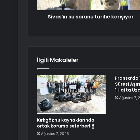
Sivas'ın su sorunu tarihe karışıyor
İlgili Makaleler
Fransa’da Y
Süresi Aşır
1 Hafta Uza
Ağustos 7, 
Kırkgöz su kaynaklarında
ortak koruma seferberliği
Ağustos 7, 2026