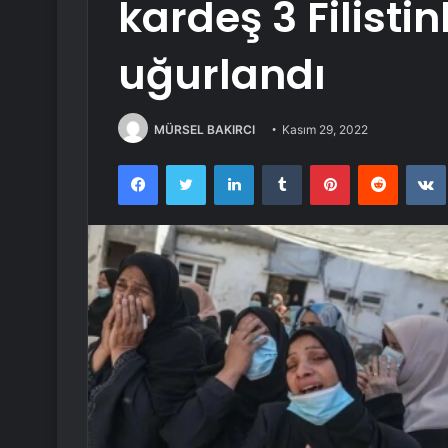
kardeş 3 Filisti
uğurlandı
MÜRSEL BAKIRCI
Kasım 29, 2022
Facebook
Twitter
LinkedIn
Tumblr
Pinterest
Reddit