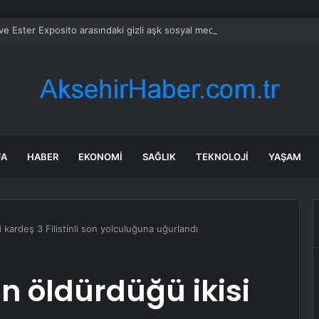
 Ester Exposito arasındaki gizli aşk sosyal medya paylaşımıyla kesinlik
FA
HABER
EKONOMI
SAĞLIK
TEKNOLOJI
YAŞAM
si kardeş 3 Filistinli son yolculuğuna uğurlandı
nin öldürdüğü ikisi