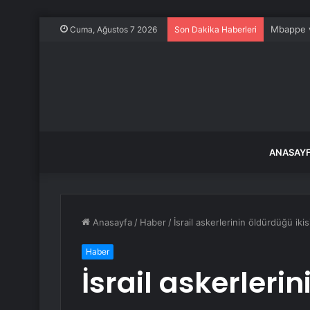
Mbappe ve
Cuma, Ağustos 7 2026
Son Dakika Haberleri
ANASAY
Anasayfa
/
Haber
/
İsrail askerlerinin öldürdüğü iki
Haber
İsrail askerleri