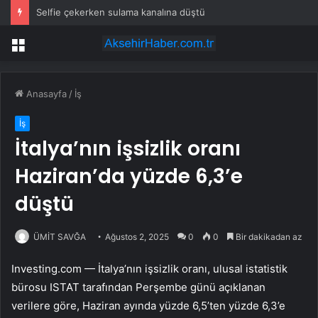
Selfie çekerken sulama kanalına düştü
Menü
Anasayfa
/
İş
İş
İtalya’nın işsizlik oranı
Haziran’da yüzde 6,3’e
düştü
ÜMİT SAVĞA
Ağustos 2, 2025
0
0
Bir dakikadan az
Investing.com — İtalya’nın işsizlik oranı, ulusal istatistik
bürosu ISTAT tarafından Perşembe günü açıklanan
verilere göre, Haziran ayında yüzde 6,5’ten yüzde 6,3’e