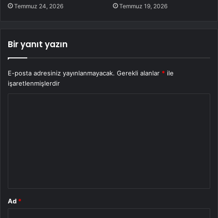
Temmuz 24, 2026
Temmuz 19, 2026
Bir yanıt yazın
E-posta adresiniz yayınlanmayacak.
Gerekli alanlar
*
ile
işaretlenmişlerdir
Y
o
r
u
m
*
Ad
*