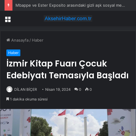
Mbappe ve Ester Exposito arasındaki gizli aşk sosyal medya paylaşımıyla kesinlik kazandı
Menü
Anasayfa
/
Haber
Haber
İzmir Kitap Fuarı Çocuk
Edebiyatı Temasıyla Başladı
DİLAN BİÇER
Nisan 19, 2024
0
0
1 dakika okuma süresi