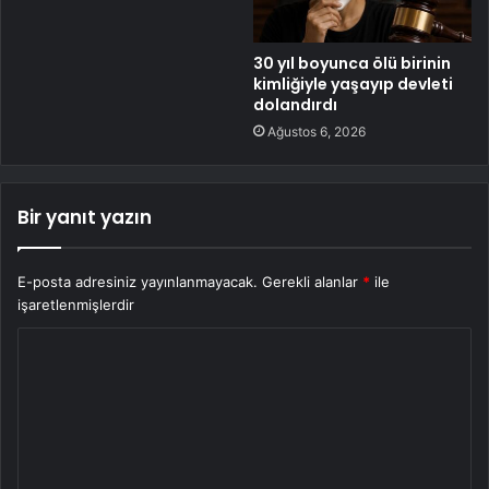
30 yıl boyunca ölü birinin
kimliğiyle yaşayıp devleti
dolandırdı
Ağustos 6, 2026
Bir yanıt yazın
E-posta adresiniz yayınlanmayacak.
Gerekli alanlar
*
ile
işaretlenmişlerdir
Y
o
r
u
m