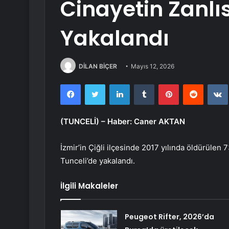
Cinayetin Zanlıs
Yakalandı
DİLAN BİÇER
Mayıs 12, 2026
Facebook
Twitter
LinkedIn
Tumblr
Pinterest
Reddit
(TUNCELİ) –
Haber: Caner AKTAN
İzmir’in Çiğli ilçesinde 2017 yılında öldürülen 
Tunceli’de yakalandı.
İlgili Makaleler
Peugeot Rifter, 2026’da