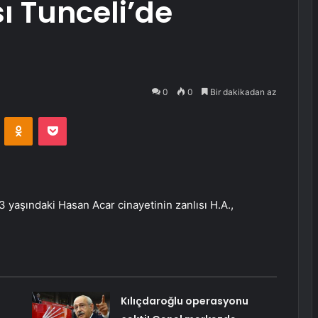
ı Tunceli’de
0
0
Bir dakikadan az
VKontakte
Odnoklassniki
Pocket
73 yaşındaki Hasan Acar cinayetinin zanlısı H.A.,
Kılıçdaroğlu operasyonu