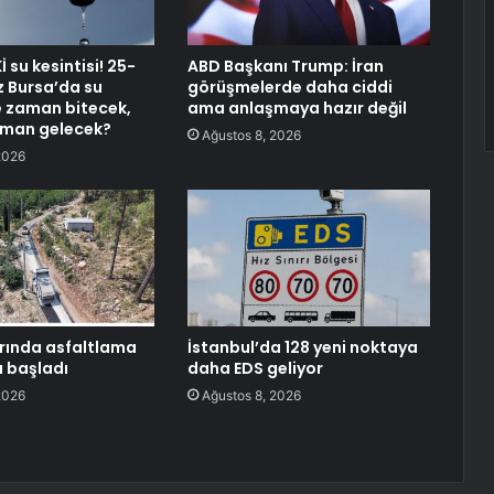
 su kesintisi! 25-
ABD Başkanı Trump: İran
 Bursa’da su
görüşmelerde daha ciddi
ne zaman bitecek,
ama anlaşmaya hazır değil
aman gelecek?
Ağustos 8, 2026
2026
arında asfaltlama
İstanbul’da 128 yeni noktaya
ı başladı
daha EDS geliyor
2026
Ağustos 8, 2026