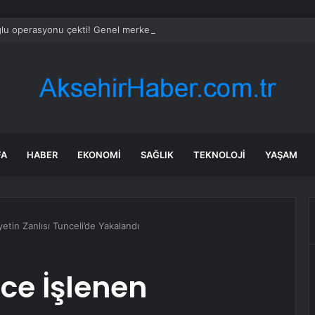
ğlu operasyonu çekti! Genel merkezde çalışan 24 kişi işten çıkarıldı
FA
HABER
EKONOMI
SAĞLIK
TEKNOLOJI
YAŞAM
yetin Zanlısı Tunceli’de Yakalandı
nce İşlenen