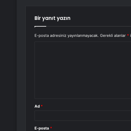
Bir yanıt yazın
E-posta adresiniz yayınlanmayacak.
Gerekli alanlar
*
i
Y
o
r
u
m
*
Ad
*
E-posta
*