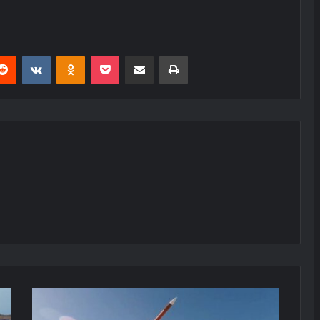
erest
Reddit
VKontakte
Odnoklassniki
Pocket
E-Posta ile paylaş
Yazdır