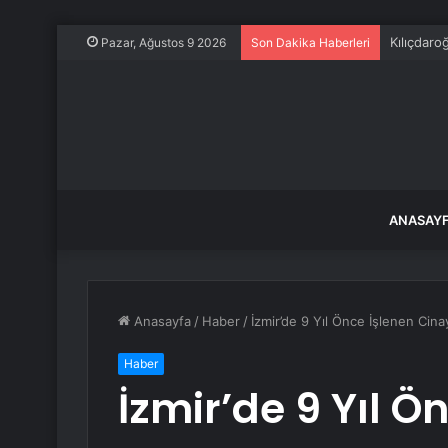
Kılıçdaro
Pazar, Ağustos 9 2026
Son Dakika Haberleri
ANASAY
Anasayfa
/
Haber
/
İzmir’de 9 Yıl Önce İşlenen Cina
Haber
İzmir’de 9 Yıl Ö