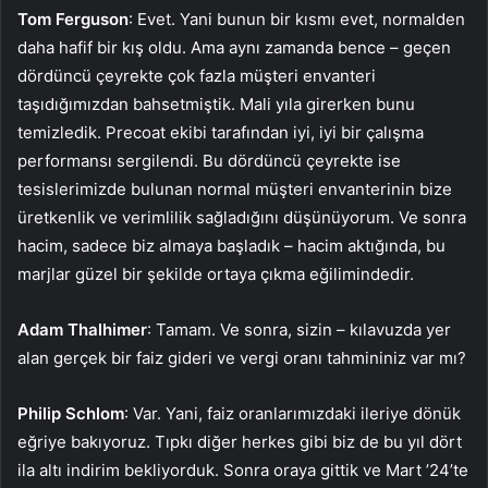
Tom Ferguson
: Evet. Yani bunun bir kısmı evet, normalden
daha hafif bir kış oldu. Ama aynı zamanda bence – geçen
dördüncü çeyrekte çok fazla müşteri envanteri
taşıdığımızdan bahsetmiştik. Mali yıla girerken bunu
temizledik. Precoat ekibi tarafından iyi, iyi bir çalışma
performansı sergilendi. Bu dördüncü çeyrekte ise
tesislerimizde bulunan normal müşteri envanterinin bize
üretkenlik ve verimlilik sağladığını düşünüyorum. Ve sonra
hacim, sadece biz almaya başladık – hacim aktığında, bu
marjlar güzel bir şekilde ortaya çıkma eğilimindedir.
Adam Thalhimer
: Tamam. Ve sonra, sizin – kılavuzda yer
alan gerçek bir faiz gideri ve vergi oranı tahmininiz var mı?
Philip Schlom
: Var. Yani, faiz oranlarımızdaki ileriye dönük
eğriye bakıyoruz. Tıpkı diğer herkes gibi biz de bu yıl dört
ila altı indirim bekliyorduk. Sonra oraya gittik ve Mart ’24’te