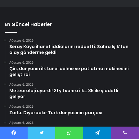
En Güncel Haberler
Ağustos 6, 2026
Seray Kaya ihanet iddialarını reddetti: Sahra Işık’tan
olay gönderme geldi
Ağustos 6, 2026
Çin, dünyanın ilk tünel delme ve patlatma makinesini
geliştirdi
Ağustos 6, 2026
Meteoroloji uyardı! 21 yıl sonra ilk… 35 ile şiddetli
geliyor
Ağustos 6, 2026
Zorlu: Diyarbakır Türk dünyasının parçası
Ağustos 6, 2026
Afganistan’da 2 Tondan Fazla Yasadışı Uyuşturucu Ele
Geçirildi
Facebook
Twitter
WhatsApp
Telegram
Viber