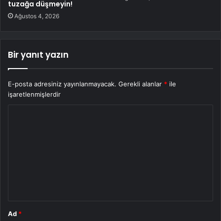
tuzağa düşmeyin!
Ağustos 4, 2026
Bir yanıt yazın
E-posta adresiniz yayınlanmayacak.
Gerekli alanlar
*
ile
işaretlenmişlerdir
Y
o
r
u
m
*
Ad
*