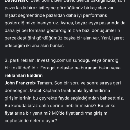
David Nark
: Evet, John. Ben Dave. Bence baktığınızda, son
pazarlarda biraz iyileşme gördüğümüz birkaç alan var.
İnşaat segmentinde pazardan daha iyi performans
gösterdiğimize inanıyoruz. Ayrıca, beyaz eşya pazarında da
daha iyi performans gösterdiğimiz ve bazı dönüşümlerin
gerçekleştiğini gördüğümüz başka bir alan var. Yani, işaret
edeceğim iki ana alan bunlar.
3. parti reklam. Investing.com’un sunduğu veya önerdiği
bir teklif değildir. Feragat detaylarına
buradan
bakın veya
reklamları kaldırın
John Franzreb
: Tamam. Son bir soru ve sonra sıraya geri
döneceğim. Metal Kaplama tarafındaki fiyatlandırma
girişimlerinin bu çeyrekte fayda sağladığından bahsettiniz.
Bu konuda biraz daha derine inebilir misiniz? Bu çinko
fiyatlarına bir yanıt mı? MC’de fiyatlandırma girişimi
cephesinde neler oluyor?