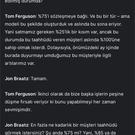
edilmiş durumda?
Tom Ferguson
: %75’i sözleşmeye bağlı. Ve bu bir tür – ama
modeli bu şekilde oluşturduk ve aslında bu sona eriyor.
Yani satmamız gereken %25’lik bir kısım var, ancak bu
durumda bu taahhüdü veren müşteri aslında %100’üne
sahip olmak isterdi. Dolayısıyla, önümüzdeki ay içinde
burada duyurmayı umduğumuz bu müşteriyle ilgili
artılarımız var.
Jon Braatz
: Tamam.
Tom Ferguson
: İkinci olarak da bize başka işlerin peşine
düşme fırsatı veriyor ki bunu yapabilmeyi her zaman
sevmişimdir.
Jon Braatz
: En fazla ne kadarlık bir müşteri taahhüdü
görmek istersiniz? Şu anda %75 mi? Yani, %85 ya da