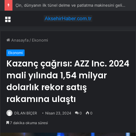
Çin, dünyanın ilk tünel delme ve patlatma makinesini geliştirdi
Menü
Anasayfa
/
Ekonomi
Ekonomi
Kazanç çağrısı: AZZ Inc. 2024
mali yılında 1,54 milyar
dolarlık rekor satış
rakamına ulaştı
DİLAN BİÇER
Nisan 23, 2024
0
0
7 dakika okuma süresi