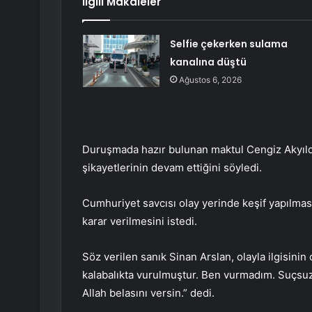
İlgili Makaleler
Selfie çekerken sulama
kanalına düştü
Ağustos 6, 2026
Duruşmada hazır bulunan maktul Cengiz Akyıldız
şikayetlerinin devam ettiğini söyledi.
Cumhuriyet savcısı olay yerinde keşif yapılması
karar verilmesini istedi.
Söz verilen sanık Sinan Arslan, olayla ilgisinin
kalabalıkta vurulmuştur. Ben vurmadım. Suçs
Allah belasını versin.” dedi.