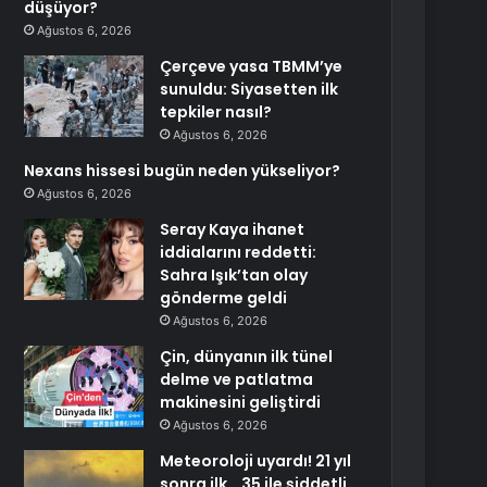
düşüyor?
Ağustos 6, 2026
Çerçeve yasa TBMM’ye
sunuldu: Siyasetten ilk
tepkiler nasıl?
Ağustos 6, 2026
Nexans hissesi bugün neden yükseliyor?
Ağustos 6, 2026
Seray Kaya ihanet
iddialarını reddetti:
Sahra Işık’tan olay
gönderme geldi
Ağustos 6, 2026
Çin, dünyanın ilk tünel
delme ve patlatma
makinesini geliştirdi
Ağustos 6, 2026
Meteoroloji uyardı! 21 yıl
sonra ilk… 35 ile şiddetli