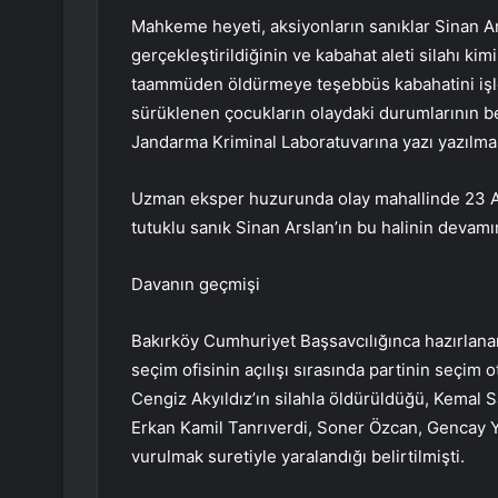
Mahkeme heyeti, aksiyonların sanıklar Sinan Ar
gerçekleştirildiğinin ve kabahat aleti silahı k
taammüden öldürmeye teşebbüs kabahatini işle
sürüklenen çocukların olaydaki durumlarının b
Jandarma Kriminal Laboratuvarına yazı yazılmas
Uzman eksper huzurunda olay mahallinde 23 Ar
tutuklu sanık Sinan Arslan’ın bu halinin deva
Davanın geçmişi
Bakırköy Cumhuriyet Başsavcılığınca hazırlan
seçim ofisinin açılışı sırasında partinin seçi
Cengiz Akyıldız’ın silahla öldürüldüğü, Kemal 
Erkan Kamil Tanrıverdi, Soner Özcan, Gencay Y
vurulmak suretiyle yaralandığı belirtilmişti.