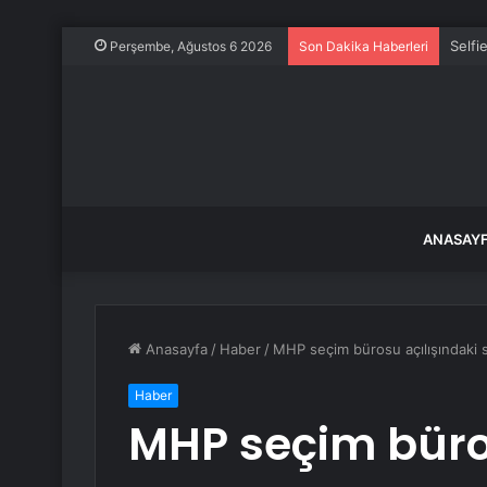
Selfi
Perşembe, Ağustos 6 2026
Son Dakika Haberleri
ANASAY
Anasayfa
/
Haber
/
MHP seçim bürosu açılışındaki si
Haber
MHP seçim büros