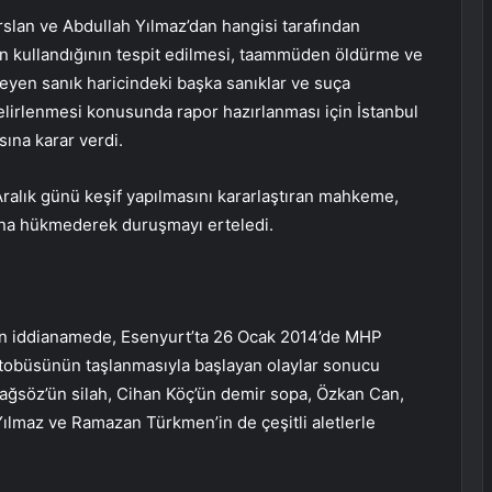
slan ve Abdullah Yılmaz’dan hangisi tarafından
imin kullandığının tespit edilmesi, taammüden öldürme ve
yen sanık haricindeki başka sanıklar ve suça
elirlenmesi konusunda rapor hazırlanması için İstanbul
ına karar verdi.
alık günü keşif yapılmasını kararlaştıran mahkeme,
mına hükmederek duruşmayı erteledi.
an iddianamede, Esenyurt’ta 26 Ocak 2014’de MHP
m otobüsünün taşlanmasıyla başlayan olaylar sonucu
Sağsöz’ün silah, Cihan Köç’ün demir sopa, Özkan Can,
ılmaz ve Ramazan Türkmen’in de çeşitli aletlerle