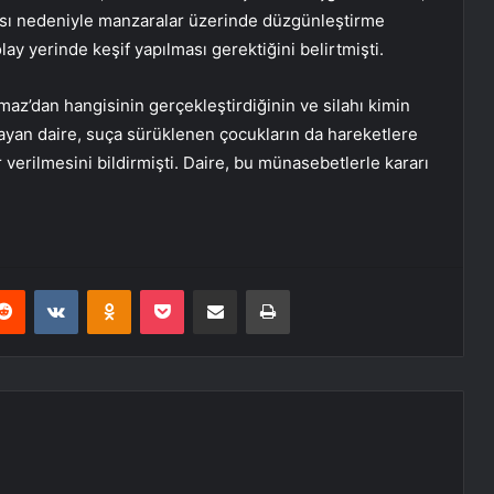
nması nedeniyle manzaralar üzerinde düzgünleştirme
ay yerinde keşif yapılması gerektiğini belirtmişti.
lmaz’dan hangisinin gerçekleştirdiğinin ve silahı kimin
layan daire, suça sürüklenen çocukların da hareketlere
r verilmesini bildirmişti. Daire, bu münasebetlerle kararı
erest
Reddit
VKontakte
Odnoklassniki
Pocket
E-Posta ile paylaş
Yazdır