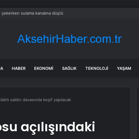
e çekerken sulama kanalına düştü
FA
HABER
EKONOMI
SAĞLIK
TEKNOLOJI
YAŞAM
lahlı saldırı davasında keşif yapılacak
u açılışındaki