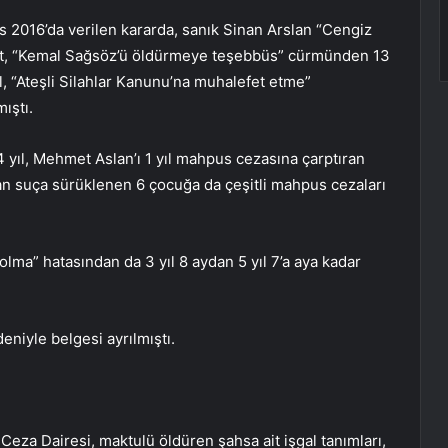
2016’da verilen kararda, sanık Sinan Arslan “Cengiz
t, “Kemal Sağsöz’ü öldürmeye teşebbüs” cürmünden 13
ıl, “Ateşli Silahlar Kanunu’na muhalefet etme”
ıştı.
 yıl, Mehmet Aslan’ı 1 yıl mahpus cezasına çarptıran
n suça sürüklenen 6 çocuğa da çeşitli mahpus cezaları
olma” hatasından da 3 yıl 8 aydan 5 yıl 7’a aya kadar
niyle belgesi ayrılmıştı.
eza Dairesi, maktulü öldüren şahsa ait işgal tanımları,