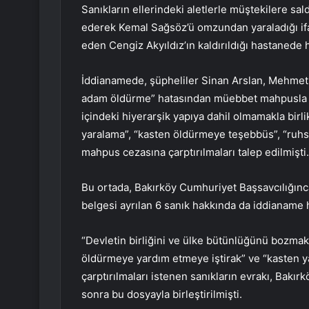
Sanıkların ellerindeki aletlerle müştekilere sald
ederek Kemal Sağsöz’ü omzundan yaraladığı if
eden Cengiz Akyıldız’ın kaldırıldığı hastanede hay
İddianamede, şüpheliler Sinan Arslan, Mehmet 
adam öldürme” hatasından müebbet mahpusla cez
içindeki hiyerarşik yapıya dahil olmamakla birl
yaralama”, “kasten öldürmeye teşebbüs”, “ruhsa
mahpus cezasına çarptırılmaları talep edilmişti.
Bu ortada, Bakırköy Cumhuriyet Başsavcılığınca
belgesi ayrılan 6 sanık hakkında da iddianame h
“Devletin birliğini ve ülke bütünlüğünü bozmak 
öldürmeye yardım etmeye iştirak” ve “kasten y
çarptırılmaları istenen sanıkların evrakı, Bak
sonra bu dosyayla birleştirilmişti.