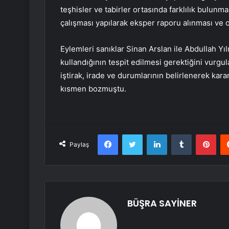
teşhisler ve tabirler ortasında farklılık bulu
çalışması yapılarak eksper raporu alınması ve ol
Eylemleri sanıklar Sinan Arslan ile Abdullah Yı
kullandığının tespit edilmesi gerektiğini vurgu
iştirak, irade ve durumlarının belirlenerek kara
kısmen bozmuştu.
Facebook
Twitter
LinkedIn
Tumblr
Pint
Paylaş
BÜŞRA SAYİNER