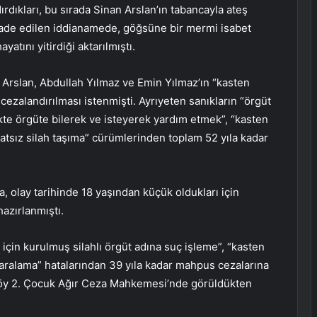
ırdıkları, bu sırada Sinan Arslan’ın tabancayla ateş
ade edilen iddianamede, göğsüne bir mermi isabet
atını yitirdiği aktarılmıştı.
Arslan, Abdullah Yılmaz ve Emin Yılmaz’ın “kasten
alandırılması istenmişti. Ayrıyeten sanıkların “örgüt
ikte örgüte bilerek ve isteyerek yardım etmek”, “kasten
tsız silah taşıma” cürümlerinden toplam 52 yıla kadar
, olay tarihinde 18 yaşından küçük oldukları için
azırlanmıştı.
için kurulmuş silahlı örgüt adına suç işleme”, “kasten
aralama” hatalarından 39 yıla kadar mahpus cezalarına
ırköy 2. Çocuk Ağır Ceza Mahkemesi’nde görüldükten