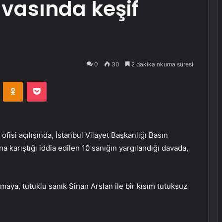
davasında keşif
0
30
2 dakika okuma süresi
VKontakte
Odnoklassniki
Pocket
fisi açılışında, İstanbul Vilayet Başkanlığı Basın
a karıştığı iddia edilen 10 sanığın yargılandığı davada,
ya, tutuklu sanık Sinan Arslan ile bir kısım tutuksuz