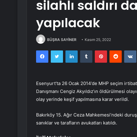
silahlı saldırı 
yapılacak
BÜŞRA SAYİNER
Kasım 25, 2022
Facebook
Twitter
LinkedIn
Tumblr
Pinterest
Reddit
Esenyurt’ta 26 Ocak 2014’de MHP seçim irtibat o
Danışmanı Cengiz Akyıldız’ın öldürülmesi olayın
olay yerinde keşif yapılmasına karar verildi.
Bakırköy 15. Ağır Ceza Mahkemesi’ndeki duruşma
sanıklar ve tarafların avukatları katıldı.