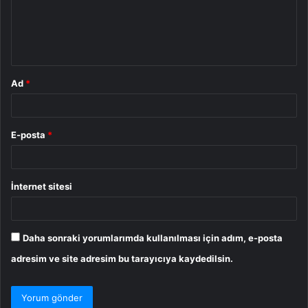
u
m
*
Ad
*
E-posta
*
İnternet sitesi
Daha sonraki yorumlarımda kullanılması için adım, e-posta
adresim ve site adresim bu tarayıcıya kaydedilsin.