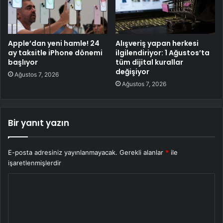
Apple’dan yeni hamle! 24
Alışveriş yapan herkesi
ay taksitle iPhone dönemi
ilgilendiriyor: 1 Ağustos’ta
başlıyor
tüm dijital kurallar
değişiyor
Ağustos 7, 2026
Ağustos 7, 2026
Bir yanıt yazın
E-posta adresiniz yayınlanmayacak.
Gerekli alanlar
*
ile
işaretlenmişlerdir
Y
o
r