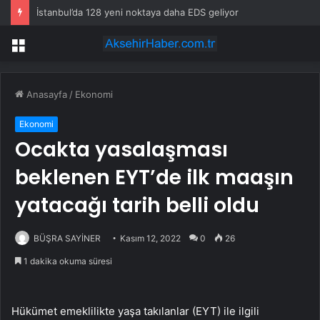
İstanbul’da 128 yeni noktaya daha EDS geliyor
Menü
Anasayfa
/
Ekonomi
Ekonomi
Ocakta yasalaşması
beklenen EYT’de ilk maaşın
yatacağı tarih belli oldu
BÜŞRA SAYİNER
Kasım 12, 2022
0
26
1 dakika okuma süresi
Hükümet emeklilikte yaşa takılanlar (EYT) ile ilgili