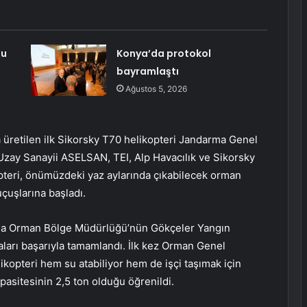
du
Konya’da protokol
bayramlaştı
Ağustos 5, 2026
üretilen ilk Sikorsky T70 helikopteri Jandarma Genel
 Uzay Sanayii ASELSAN, TEI, Alp Havacılık ve Sikorsky
opteri, önümüzdeki yaz aylarında çıkabilecek orman
çuşlarına başladı.
la Orman Bölge Müdürlüğü’nün Gökçeler Yangın
aları başarıyla tamamlandı. İlk kez Orman Genel
kopteri hem su atabiliyor hem de işçi taşımak için
apasitesinin 2,5 ton olduğu öğrenildi.