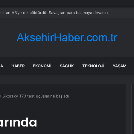
istan AB’ye diz çöktürdü: Savaştan para basmaya devam edecekler
FA
HABER
EKONOMI
SAĞLIK
TEKNOLOJI
YAŞAM
k Sikorsky T70 test uçuşlarına başladı
arında