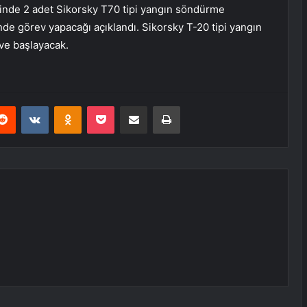
inde 2 adet Sikorsky T70 tipi yangın söndürme
e görev yapacağı açıklandı. Sikorsky T-20 tipi yangın
ve başlayacak.
erest
Reddit
VKontakte
Odnoklassniki
Pocket
E-Posta ile paylaş
Yazdır