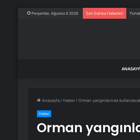
Yunan
Perşembe, Ağustos 6 2026
Son Dakika Haberleri
ANASAY
Anasayfa
/
Haber
/
Orman yangınlarında kullanılaca
Haber
Orman yangınl