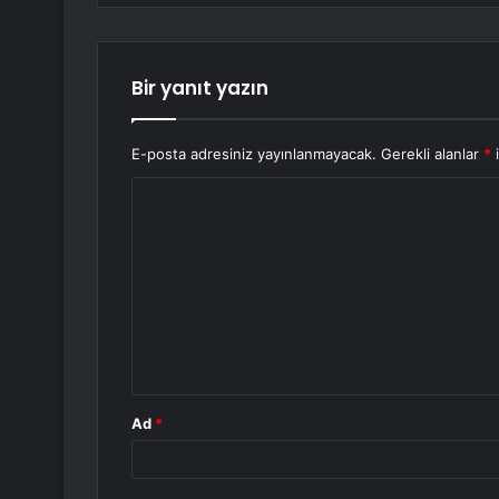
Bir yanıt yazın
E-posta adresiniz yayınlanmayacak.
Gerekli alanlar
*
i
Y
o
r
u
m
*
Ad
*