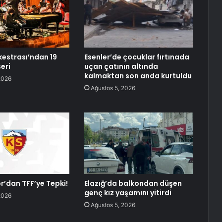
kestrası’ndan 19
Esenler’de çocuklar fırtınada
eri
uçan çatının altında
kalmaktan son anda kurtuldu
2026
Ağustos 5, 2026
r’dan TFF’ye Tepki!
Elazığ’da balkondan düşen
genç kız yaşamını yitirdi
2026
Ağustos 5, 2026