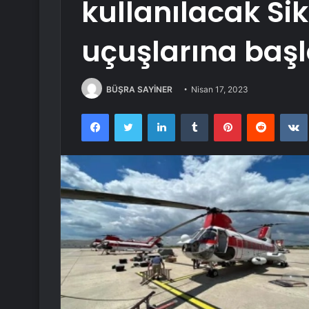
kullanılacak Sik
uçuşlarına başl
BÜŞRA SAYİNER
Nisan 17, 2023
Facebook
Twitter
LinkedIn
Tumblr
Pinterest
Reddit