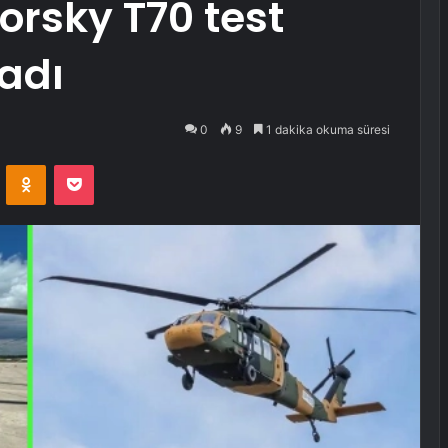
orsky T70 test
adı
0
9
1 dakika okuma süresi
VKontakte
Odnoklassniki
Pocket