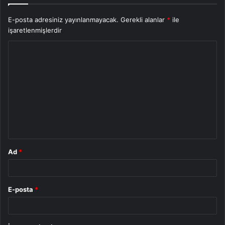
E-posta adresiniz yayınlanmayacak.
Gerekli alanlar
*
ile
işaretlenmişlerdir
Y
o
r
u
m
*
Ad
*
E-posta
*