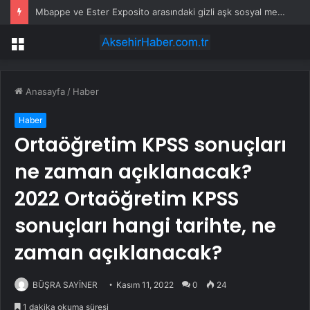
Mbappe ve Ester Exposito arasındaki gizli aşk sosyal medya paylaşımıyla kesinlik kazandı
Menü
Anasayfa
/
Haber
Haber
Ortaöğretim KPSS sonuçları
ne zaman açıklanacak?
2022 Ortaöğretim KPSS
sonuçları hangi tarihte, ne
zaman açıklanacak?
BÜŞRA SAYİNER
Kasım 11, 2022
0
24
1 dakika okuma süresi