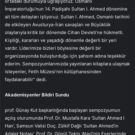
ortadaki durumuyla uğraşıyoruz. Osmanlı
İmparatorluğu’nun 14. Padişahı Sultan I. Ahmed dönemine
ait tüm detayları işliyoruz. Sultan I. Ahmed, Osmanlı tarihini
de etkileyen Avusturya-İran savaşları ve Büyüklük
olaylarıyla kritik bir dönemde Cihan Devleti’ne hükmetti.
Kişiliği, kararları ve yaşadığı dönemle değerli bir yeri
vardır. Liderimize bizleri böylesine değerli bir
organizasyonda buluşturduğu için şahsım adına teşekkür
ederim. Sempozyumlarımızda yayınlanan kitaplara ulaşmak
isteyenler, Fetih Müzesi’nin kütüphanesinden
faydalanabilir” dedi.
Akademisyenler Bildiri Sundu
prof. Günay Kut başkanlığında başlayan sempozyumun
açılış oturumunda Prof. Dr. Mustafa Kara ‘Sultan Ahmed I
Han’, Samsun Valisi Doç. Zülkif Dağlı ‘Sultan Ahmed’in
Adalet Notası’, Prof. Dr. Gönül Tekin ‘Atayî’nin Eserlerinde