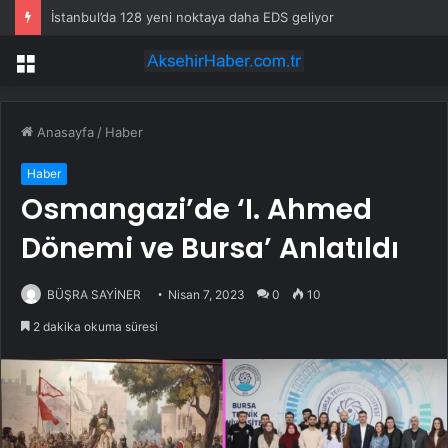
İstanbul’da 128 yeni noktaya daha EDS geliyor
Menü
Anasayfa
/
Haber
Haber
Osmangazi’de ‘I. Ahmed
Dönemi ve Bursa’ Anlatıldı
BÜŞRA SAYİNER
Nisan 7, 2023
0
10
2 dakika okuma süresi