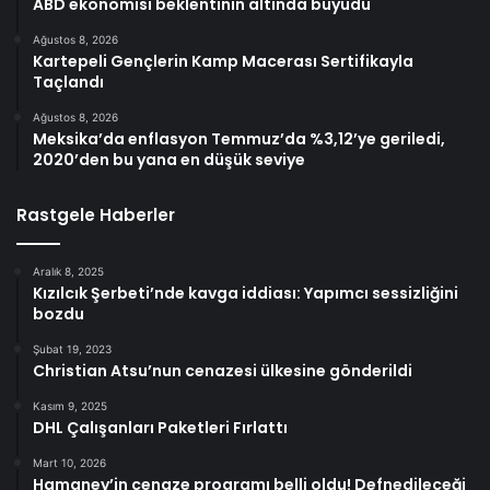
ABD ekonomisi beklentinin altında büyüdü
Ağustos 8, 2026
Kartepeli Gençlerin Kamp Macerası Sertifikayla
Taçlandı
Ağustos 8, 2026
Meksika’da enflasyon Temmuz’da %3,12’ye geriledi,
2020’den bu yana en düşük seviye
Rastgele Haberler
Aralık 8, 2025
Kızılcık Şerbeti’nde kavga iddiası: Yapımcı sessizliğini
bozdu
Şubat 19, 2023
Christian Atsu’nun cenazesi ülkesine gönderildi
Kasım 9, 2025
DHL Çalışanları Paketleri Fırlattı
Mart 10, 2026
Hamaney’in cenaze programı belli oldu! Defnedileceği