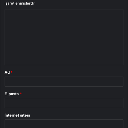
işaretlenmişlerdir
Y
o
r
u
m
*
Ad
*
E-posta
*
İnternet sitesi