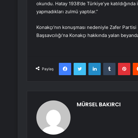
okundu. Hatay 1938’de Türkiye’ye katıldığında i
yapmadıkları zulmü yaptılar.”
Konakçı’nın konuşması nedeniyle Zafer Partis
Başsavcılığı’na Konakçı hakkında yalan beyand
Facebook
Twitter
LinkedIn
Tumblr
Pint
Paylaş
MÜRSEL BAKIRCI