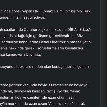
ığı’nda görev yapan Halil Konakçı isimli bir kişinin Türk
 gündemimizi meşgul ediyor.
h saatlerinde Cumhurbaşkanımız adına DİB Ali Erbaş’ı
tdışında olduğu için görüşme gerçekleştirdik. Söz
ı’ sorduk ve kendilerine Genel Liderimizin hassasiyetini
şahıs hakkında gerekli soruşturmaların başlatıldığı
mızı kamuoyuna bildiririz.”
amuoyunda tepkilere neden olan konuşmasında şunları
ardeşlerimiz var. Hala böyle. O zamanlar da böyleydi.
çinde mi, dışında mı kalacağı tartışılıyordu. Yasak
 Müslüman köy ve camilerinde ezan okunmasını
tay’ın merkezinde ezan ezanı “Allah-u ekber” olarak