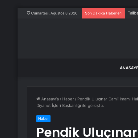
Talib
Cumartesi, Ağustos 8 2026
Son Dakika Haberleri
ANASAY
Anasayfa
/
Haber
/
Pendik Uluçınar Camii İmamı Hali
Diyanet İşleri Başkanlığı ile görüştü.
Haber
Pendik Uluçınar