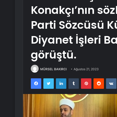
Konakçı’nın sözle
Parti Sözcüsü K
Diyanet İşleri Ba
görüştü.
MÜRSEL BAKIRCI
Ağustos 21, 2023
Facebook
Twitter
LinkedIn
Tumblr
Pinterest
Reddit