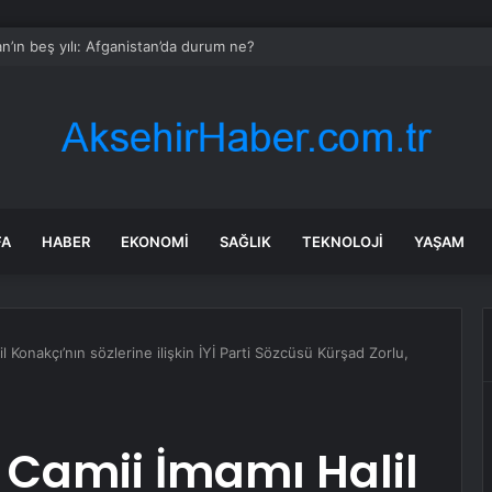
an’ın beş yılı: Afganistan’da durum ne?
FA
HABER
EKONOMI
SAĞLIK
TEKNOLOJI
YAŞAM
l Konakçı’nın sözlerine ilişkin İYİ Parti Sözcüsü Kürşad Zorlu,
 Camii İmamı Halil