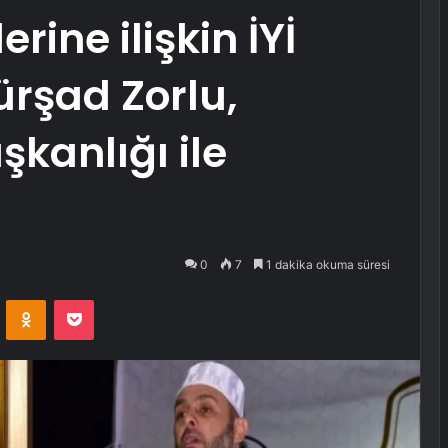
rine ilişkin İYİ
ürşad Zorlu,
şkanlığı ile
0
7
1 dakika okuma süresi
VKontakte
Odnoklassniki
Pocket