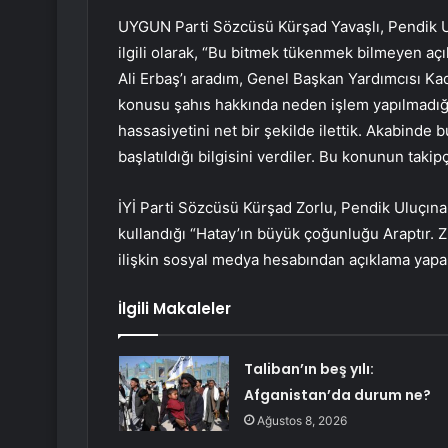
UYGUN Parti Sözcüsü Kürşad Yavaşlı, Pendik Ulu
ilgili olarak, “Bu bitmek tükenmek bilmeyen a
Ali Erbaş’ı aradım, Genel Başkan Yardımcısı Kad
konusu şahıs hakkında neden işlem yapılmadığı
hassasiyetini net bir şekilde ilettik. Akabinde
başlatıldığı bilgisini verdiler. Bu konunun taki
İYİ Parti Sözcüsü Kürşad Zorlu, Pendik Uluçına
kullandığı “Hatay’ın büyük çoğunluğu Araptır. Z
ilişkin sosyal medya hesabından açıklama yapan
İlgili Makaleler
Taliban’ın beş yılı:
Afganistan’da durum ne?
Ağustos 8, 2026