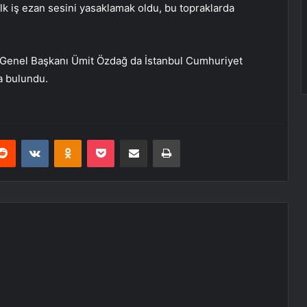
lk iş ezan sesini yasaklamak oldu, bu topraklarda
i Genel Başkanı Ümit Özdağ da İstanbul Cumhuriyet
a bulundu.
erest
Reddit
VKontakte
Odnoklassniki
Pocket
E-Posta ile paylaş
Yazdır