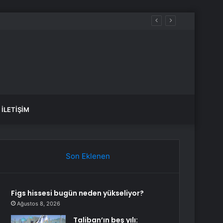
İLETIŞIM
Son Eklenen
Figs hissesi bugün neden yükseliyor?
Ağustos 8, 2026
Taliban’ın beş yılı: