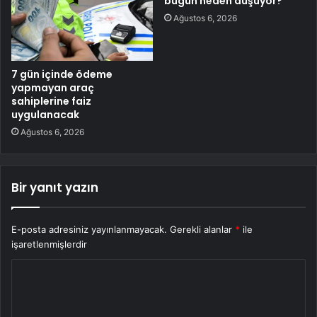
bugün neden düşüyor?
Ağustos 6, 2026
7 gün içinde ödeme
yapmayan araç
sahiplerine faiz
uygulanacak
Ağustos 6, 2026
Bir yanıt yazın
E-posta adresiniz yayınlanmayacak.
Gerekli alanlar
*
ile
işaretlenmişlerdir
Y
o
r