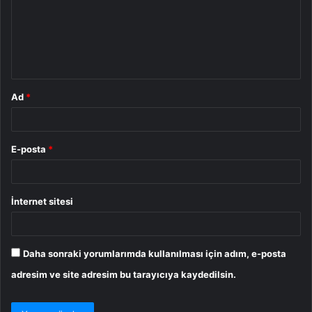
u
m
*
Ad
*
E-posta
*
İnternet sitesi
Daha sonraki yorumlarımda kullanılması için adım, e-posta
adresim ve site adresim bu tarayıcıya kaydedilsin.