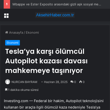
Mbappe ve Ester Exposito arasındaki gizli aşk sosyal medya paylaşımıyla kesinlik kazandı
Menü
Anasayfa
/
Ekonomi
Ekonomi
Tesla’ya karşı ölümcül
Autopilot kazası davası
mahkemeye taşınıyor
NURCAN BAYRAM
Haziran 28, 2025
0
0
1 dakika okuma süresi
Investing.com — Federal bir hakim, Autopilot teknolojisini
kullanan bir araçla ilgili ölümcül kaza nedeniyle Tesla’ya