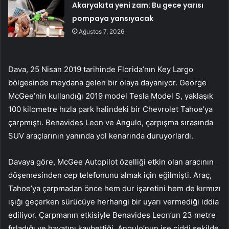
Akaryakıta yeni zam: Bu gece yarısı
pompaya yansıyacak
Ağustos 7, 2026
Dava, 25 Nisan 2019 tarihinde Florida’nın Key Largo
bölgesinde meydana gelen bir olaya dayanıyor. George
McGee’nin kullandığı 2019 model Tesla Model S, yaklaşık
100 kilometre hızla park halindeki bir Chevrolet Tahoe’ya
çarpmıştı. Benavides Leon ve Angulo, çarpışma sırasında
SUV araçlarının yanında yol kenarında duruyorlardı.
Davaya göre, McGee Autopilot özelliği etkin olan aracının
döşemesinden cep telefonunu almak için eğilmişti. Araç,
Tahoe’ya çarpmadan önce hem dur işaretini hem de kırmızı
ışığı geçerken sürücüye herhangi bir uyarı vermediği iddia
ediliyor. Çarpmanın etkisiyle Benavides Leon’un 23 metre
fırladığı ve hayatını kaybettiği, Angulo’nun ise ciddi şekilde