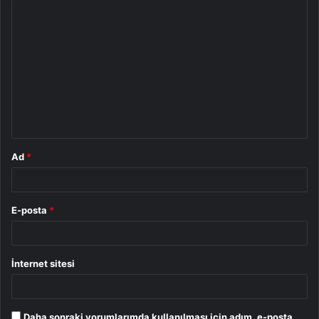
Y
o
r
u
m
*
Ad
*
E-posta
*
İnternet sitesi
Daha sonraki yorumlarımda kullanılması için adım, e-posta