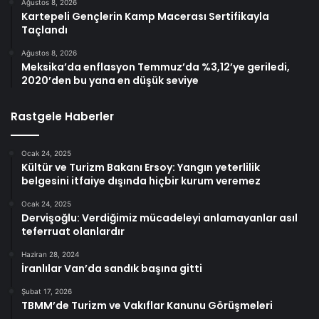
Ağustos 8, 2026
Kartepeli Gençlerin Kamp Macerası Sertifikayla
Taçlandı
Ağustos 8, 2026
Meksika’da enflasyon Temmuz’da %3,12’ye geriledi,
2020’den bu yana en düşük seviye
Rastgele Haberler
Ocak 24, 2025
Kültür ve Turizm Bakanı Ersoy: Yangın yeterlilik
belgesini itfaiye dışında hiçbir kurum veremez
Ocak 24, 2025
Dervişoğlu: Verdiğimiz mücadeleyi anlamayanlar asıl
teferruat olanlardır
Haziran 28, 2024
İranlılar Van’da sandık başına gitti
Şubat 17, 2026
TBMM’de Turizm ve Vakıflar Kanunu Görüşmeleri