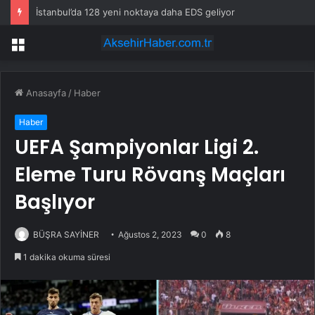
İstanbul’da 128 yeni noktaya daha EDS geliyor
Menü
Anasayfa
/
Haber
Haber
UEFA Şampiyonlar Ligi 2.
Eleme Turu Rövanş Maçları
Başlıyor
BÜŞRA SAYİNER
Ağustos 2, 2023
0
8
1 dakika okuma süresi