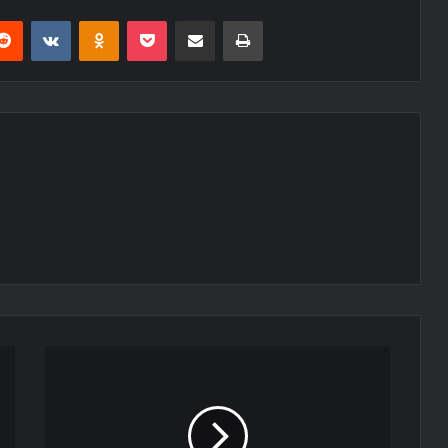
erest
Reddit
VKontakte
Odnoklassniki
Pocket
E-Posta ile paylaş
Yazdır