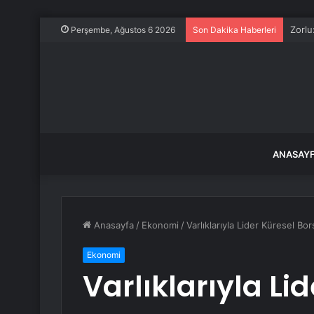
Zorlu
Perşembe, Ağustos 6 2026
Son Dakika Haberleri
ANASAY
Anasayfa
/
Ekonomi
/
Varlıklarıyla Lider Küresel Bo
Ekonomi
Varlıklarıyla Li