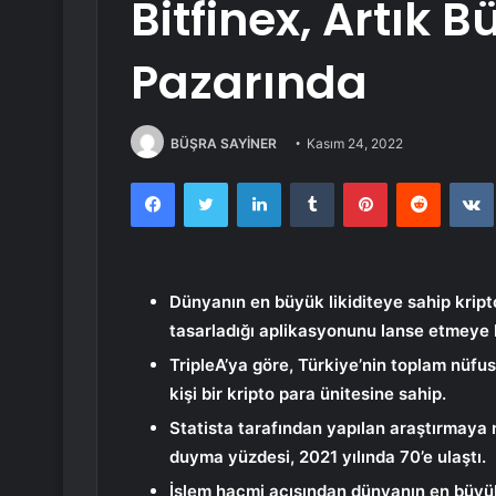
Bitfinex, Artık 
Pazarında
BÜŞRA SAYİNER
Kasım 24, 2022
Facebook
Twitter
LinkedIn
Tumblr
Pinterest
Reddit
Dünyanın en büyük likiditeye sahip kripto
tasarladığı aplikasyonunu lanse etmeye h
TripleA’ya göre, Türkiye’nin toplam nüf
kişi bir kripto para ünitesine sahip.
Statista tarafından yapılan araştırmaya n
duyma yüzdesi, 2021 yılında 70’e ulaştı.
İşlem hacmi açısından dünyanın en büyük