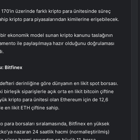
 170’in üzerinde farklı kripto para ünitesinde süreç
ahip kripto para piyasalarından kimilerine erişebilecek.
bir ekonomik model sunan kripto kanunu taslağının
amento ile paylaşılmaya hazır olduğunu doğrulaması
ı.
: Bitfinex
efteri derinliğine göre dünyanın en likit spot borsası.
 birleşik siparişlerle açık orta en likit bitcoin çiftine
yük kripto para ünitesi olan Ethereum için de 12,6
e en likit ETH çiftine sahip.
 para borsaları sıralamasında, Bitfinex en yüksek
ko’ya nazaran 24 saatlik hacmi (normalleştirilmiş)
le süreç hacmi açısından en büyük 11. borsa.