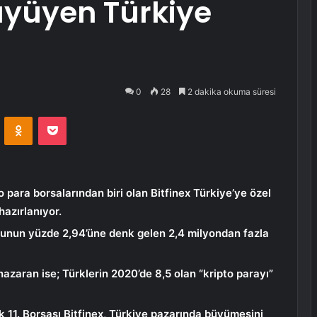
Büyüyen Türkiye
0
28
2 dakika okuma süresi
VKontakte
Odnoklassniki
Pocket
 para borsalarından biri olan Bitfinex Türkiye’ye özel
azırlanıyor.
usunun yüzde 2,94’üne denk gelen 2,4 milyondan fazla
azaran ise; Türklerin 2020’de 8,5 olan “kripto parayı”
 11. Borsası Bitfinex, Türkiye pazarında büyümesini