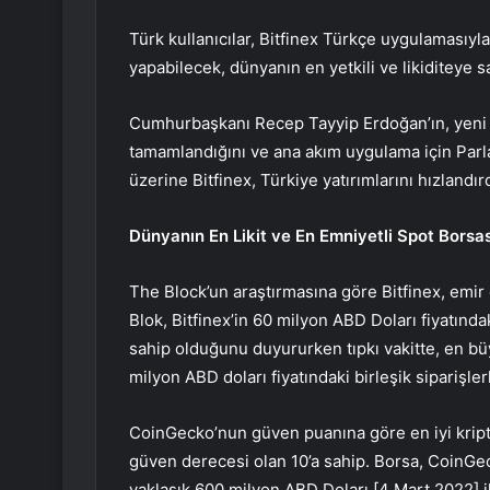
Türk kullanıcılar, Bitfinex Türkçe uygulamasıyla
yapabilecek, dünyanın en yetkili ve likiditeye s
Cumhurbaşkanı Recep Tayyip Erdoğan’ın, yeni 
tamamlandığını ve ana akım uygulama için Parl
üzerine Bitfinex, Türkiye yatırımlarını hızlandırd
Dünyanın En Likit ve En Emniyetli Spot Borsası
The Block’un araştırmasına göre Bitfinex, emir d
Blok, Bitfinex’in 60 milyon ABD Doları fiyatındaki
sahip olduğunu duyururken tıpkı vakitte, en bü
milyon ABD doları fiyatındaki birleşik siparişlerl
CoinGecko’nun güven puanına göre en iyi kripto
güven derecesi olan 10’a sahip. Borsa, CoinGec
yaklaşık 600 milyon ABD Doları [4 Mart 2022] i