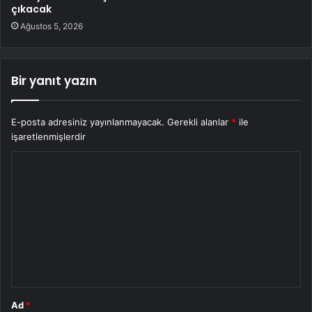
çıkacak
Ağustos 5, 2026
Bir yanıt yazın
E-posta adresiniz yayınlanmayacak.
Gerekli alanlar
*
ile
işaretlenmişlerdir
Y
o
r
u
m
*
Ad
*