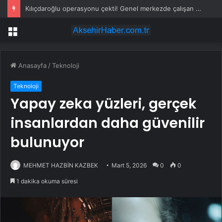
Kılıçdaroğlu operasyonu çekti! Genel merkezde çalışan 24 kişi işten çıkarıldı
Menü
Anasayfa
/
Teknoloji
Teknoloji
Yapay zeka yüzleri, gerçek
insanlardan daha güvenilir
bulunuyor
MEHMET HAZBİN KAZBEK
Mart 5, 2026
0
0
1 dakika okuma süresi