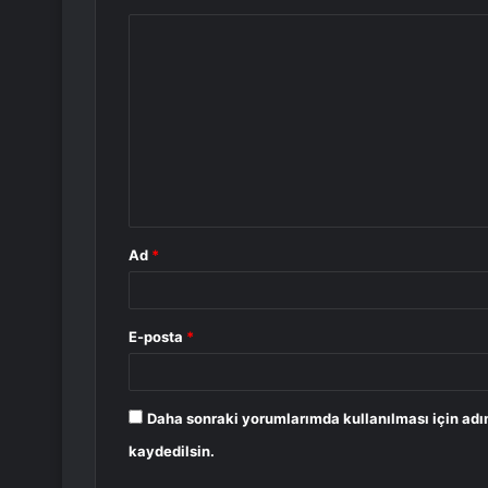
Y
o
r
u
m
*
Ad
*
E-posta
*
Daha sonraki yorumlarımda kullanılması için adı
kaydedilsin.