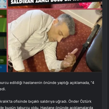
aburcu edildiği hastanenin önünde yaptığı açıklamada, “4
edi.
ralık’ta ofisinde bıçaklı saldırıya uğradı. Önder Öztürk
ede bugün taburcu oldu. Hastane önünde açıklamalarda