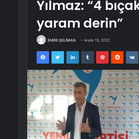
Yılmaz: “4 bıça
yaram derin”
EMRE ŞELİMAN
Aralık 15, 2022
Facebook
Twitter
LinkedIn
Tumblr
Pinterest
Reddit