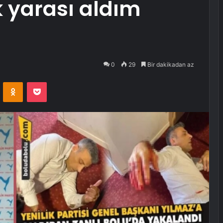
k yarası aldım
0
29
Bir dakikadan az
VKontakte
Odnoklassniki
Pocket