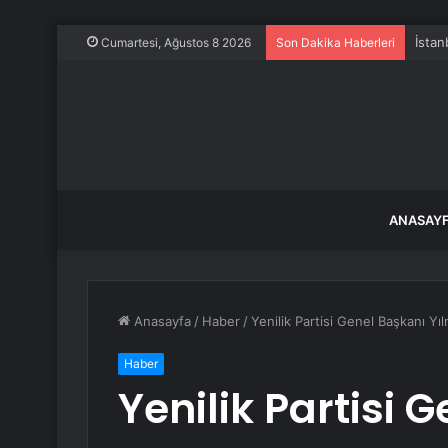
İstan
Cumartesi, Ağustos 8 2026
Son Dakika Haberleri
ANASAY
Anasayfa
/
Haber
/
Yenilik Partisi Genel Başkanı Yı
Haber
Yenilik Partisi 