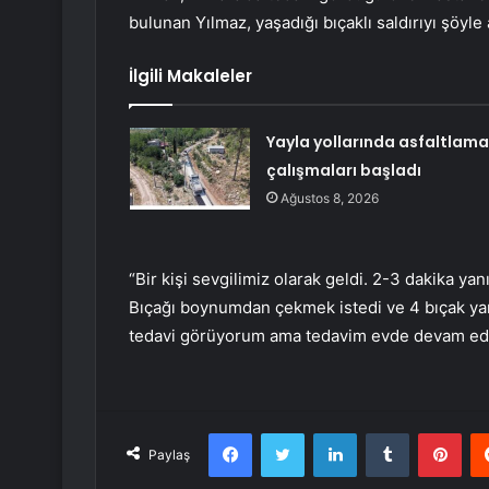
bulunan Yılmaz, yaşadığı bıçaklı saldırıyı şöyle a
İlgili Makaleler
Yayla yollarında asfaltlama
çalışmaları başladı
Ağustos 8, 2026
“Bir kişi sevgilimiz olarak geldi. 2-3 dakika 
Bıçağı boynumdan çekmek istedi ve 4 bıçak yar
tedavi görüyorum ama tedavim evde devam e
Facebook
Twitter
LinkedIn
Tumblr
Pint
Paylaş