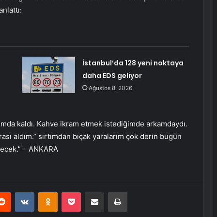
nlattı:
İstanbul’da 128 yeni noktaya
daha EDS geliyor
Ağustos 8, 2026
yanımda kaldı. Kahve ikram etmek istediğimde arkamdaydı.
ası aldım.” sırtımdan bıçak yaralarım çok derin bugün
decek.” – ANKARA
erest
Reddit
VKontakte
Odnoklassniki
Pocket
E-Posta ile paylaş
Yazdır