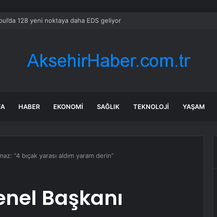
bul’da 128 yeni noktaya daha EDS geliyor
FA
HABER
EKONOMI
SAĞLIK
TEKNOLOJI
YAŞAM
lmaz: “4 bıçak yarası aldım yaram derin”
Genel Başkanı