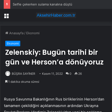
Selfie çekerken sulama kanalına düştü
Menü
Anasayfa
/
Ekonomi
Ekonomi
Zelenskiy: Bugün tarihi bir
gün ve Herson’a dönüyoruz
BÜŞRA SAYİNER
Kasım 11, 2022
0
26
1 dakika okuma süresi
Rusya Savunma Bakanlığının Rus birliklerinin Herson’dan
tamamen çekildiğini açıklanmasının ardından Ukrayna