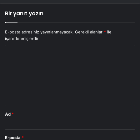
Bir yanıt yazın
E-posta adresiniz yayınlanmayacak.
Gerekli alanlar
*
ile
işaretlenmişlerdir
Y
o
r
u
m
*
Ad
*
E-posta
*