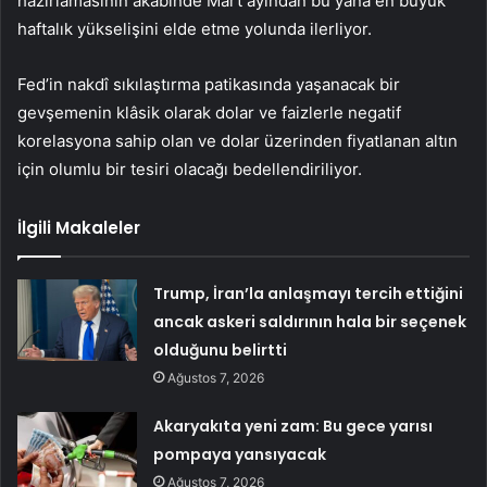
hazırlamasının akabinde Mart ayından bu yana en büyük
haftalık yükselişini elde etme yolunda ilerliyor.
Fed’in nakdî sıkılaştırma patikasında yaşanacak bir
gevşemenin klâsik olarak dolar ve faizlerle negatif
korelasyona sahip olan ve dolar üzerinden fiyatlanan altın
için olumlu bir tesiri olacağı bedellendiriliyor.
İlgili Makaleler
Trump, İran’la anlaşmayı tercih ettiğini
ancak askeri saldırının hala bir seçenek
olduğunu belirtti
Ağustos 7, 2026
Akaryakıta yeni zam: Bu gece yarısı
pompaya yansıyacak
Ağustos 7, 2026