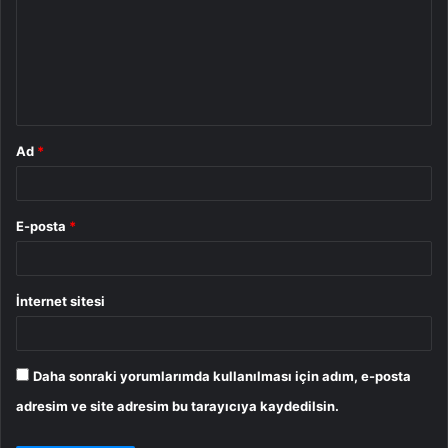
r
u
m
*
Ad
*
E-posta
*
İnternet sitesi
Daha sonraki yorumlarımda kullanılması için adım, e-posta
adresim ve site adresim bu tarayıcıya kaydedilsin.