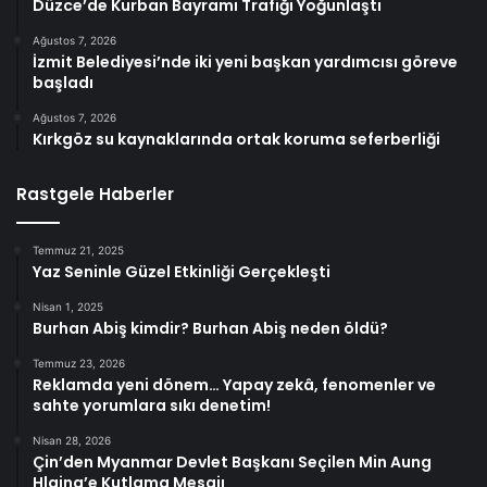
Düzce’de Kurban Bayramı Trafiği Yoğunlaştı
Ağustos 7, 2026
İzmit Belediyesi’nde iki yeni başkan yardımcısı göreve
başladı
Ağustos 7, 2026
Kırkgöz su kaynaklarında ortak koruma seferberliği
Rastgele Haberler
Temmuz 21, 2025
Yaz Seninle Güzel Etkinliği Gerçekleşti
Nisan 1, 2025
Burhan Abiş kimdir? Burhan Abiş neden öldü?
Temmuz 23, 2026
Reklamda yeni dönem… Yapay zekâ, fenomenler ve
sahte yorumlara sıkı denetim!
Nisan 28, 2026
Çin’den Myanmar Devlet Başkanı Seçilen Min Aung
Hlaing’e Kutlama Mesajı