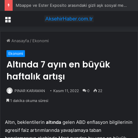
Mbappe ve Ester Exposito arasındaki gizli aşk sosyal medya paylaşımıyla kesinlik kazandı
Menü
Anasayfa
/
Ekonomi
Ekonomi
Altında 7 ayın en büyük
haftalık artışı
PINAR KARAMAN
Kasım 11, 2022
0
22
1 dakika okuma süresi
Altın, beklentilerin
altında
gelen ABD enflasyon bilgilerinin
agresif faiz artırımlarında yavaşlamaya taban