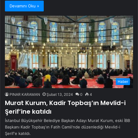
Devamını Oku »
Haber
PINAR KARAMAN
Şubat 13, 2024
0
4
Murat Kurum, Kadir Topbaş’ın Mevlid-i
Şerif’ine katıldı
İstanbul Büyükşehir Belediye Başkan Adayı Murat Kurum, eski İBB
Başkanı Kadir Topbaş'ın Fatih Camii'nde düzenlediği Mevlid-i
Şerif'e katıldı.