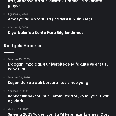
BYD, Japonya’da mini elektrikli Racco ile rekabete
giriyor
Ağustos 9, 2026
Amasya’da Motorlu Taşıt Sayısı 166 Bini Geçti
Ağustos 9, 2026
Diyarbakır’da Sahte Para Bilgilendirmesi
Rastgele Haberler
Temmuz 15, 2025
Erdoğan imzaladı, 4 üniversitede 14 fakülte ve enstitü
kapatıldı
Temmuz 22, 2026
Keşan’da katı atık bertaraf tesisinde yangın
Ağustos 31, 2025
Bankacılık sektörünün Temmuz’da 56,75 milyar TL kar
açıkladı
Haziran 23, 2023
Sinema 2023 Yükleniyor: Bu Yıl Hepimizin İzlemeyi Dört