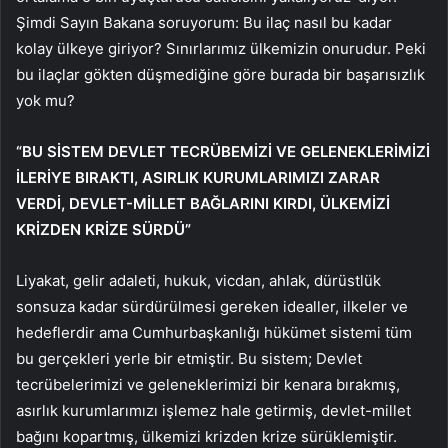
Şimdi Sayın Bakana soruyorum: Bu ilaç nasıl bu kadar
kolay ülkeye giriyor? Sınırlarımız ülkemizin onurudur. Peki
bu ilaçlar gökten düşmediğine göre burada bir başarısızlık
yok mu?
“BU SİSTEM DEVLET TECRÜBEMİZİ VE GELENEKLERİMİZİ
İLERİYE BIRAKTI, ASIRLIK KURUMLARIMIZI ZARAR
VERDİ, DEVLET-MİLLET BAĞLARINI KIRDI, ÜLKEMİZİ
KRİZDEN KRİZE SÜRDÜ”
Liyakat, gelir adaleti, hukuk, vicdan, ahlak, dürüstlük
sonsuza kadar sürdürülmesi gereken idealler, ilkeler ve
hedeflerdir ama Cumhurbaşkanlığı hükümet sistemi tüm
bu gerçekleri yerle bir etmiştir. Bu sistem; Devlet
tecrübelerimizi ve geleneklerimizi bir kenara bırakmış,
asırlık kurumlarımızı işlemez hale getirmiş, devlet-millet
bağını kopartmış, ülkemizi krizden krize sürüklemiştir.