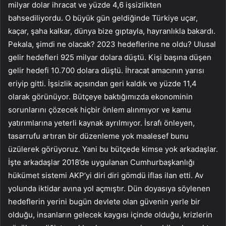
milyar dolar ihracat ve yüzde 4,6 işsizlikten
bahsediliyordu. O büyük gün geldiğinde Türkiye uçar,
kaçar, şaha kalkar, dünya bize gıptayla, hayranlıkla bakardı.
Pekala, şimdi ne olacak? 2023 hedeflerine ne oldu? Ulusal
gelir hedefleri 925 milyar dolara düştü. Kişi başına düşen
gelir hedefi 10.700 dolara düştü. İhracat amacının yarısı
eriyip gitti. İşsizlik açısından geri kaldık ve yüzde 11,4
olarak görünüyor. Bütçeye baktığımızda ekonominin
sorunlarını çözecek hiçbir önlem alınmıyor ve kamu
yatırımlarına yeterli kaynak ayrılmıyor. İsrafı önleyen,
tasarrufu artıran bir düzenleme yok maalesef bunu
üzülerek görüyoruz. Yani bu bütçede kimse yok arkadaşlar.
İşte arkadaşlar 2018’de uygulanan Cumhurbaşkanlığı
hükümet sistemi AKP’yi diri diri gömdü iflas ilan etti. Av
yolunda iktidar avına yol açmıştır. Dün doyasıya söylenen
hedeflerin yerini bugün devlete olan güvenin yerle bir
olduğu, insanların gelecek kaygısı içinde olduğu, krizlerin