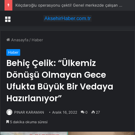
Kılıçdaroğlu operasyonu çekti! Genel merkezde çalışan 24 kişi işten çıkarıldı
Menü
Anasayfa
/
Haber
Haber
Behiç Çelik: “Ülkemiz
Dönüşü Olmayan Gece
Ufukta Büyük Bir Vedaya
Hazırlanıyor”
PINAR KARAMAN
Aralık 16, 2022
0
27
5 dakika okuma süresi