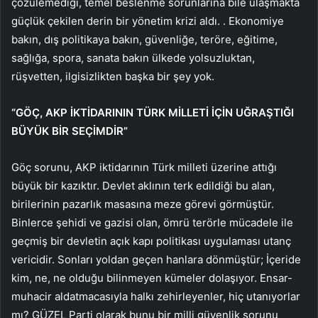
çözülemediği, temel beslenme sorunlarına bile ulaşmakta
güçlük çekilen derin bir yönetim krizi aldı. . Ekonomiye
bakın, dış politikaya bakın, güvenliğe, teröre, eğitime,
sağlığa, spora, sanata bakın ülkede yolsuzluktan,
rüşvetten, ilgisizlikten başka bir şey yok.
“GÖÇ, AKP İKTİDARININ TÜRK MİLLETİ İÇİN UĞRAŞTIĞI
BÜYÜK BİR SEÇİMDİR”
Göç sorunu, AKP iktidarının Türk milleti üzerine attığı
büyük bir kazıktır. Devlet aklının terk edildiği bu alan,
birilerinin pazarlık masasına meze görevi görmüştür.
Binlerce şehidi ve gazisi olan, ömrü terörle mücadele ile
geçmiş bir devletin açık kapı politikası uygulaması utanç
vericidir. Sonları yoldan geçen hanlara dönmüştür; İçeride
kim, ne, ne olduğu bilinmeyen kümeler dolaşıyor. Ensar-
muhacir aldatmacasıyla halkı zehirleyenler, hiç utanıyorlar
mı? GÜZEL Parti olarak bunu bir milli güvenlik sorunu