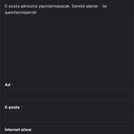
E-posta adresiniz yayınlanmayacak.
Gerekli alanlar
*
ile
işaretlenmişlerdir
Y
o
r
u
m
*
Ad
*
E-posta
*
İnternet sitesi