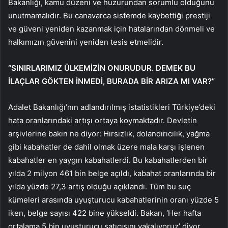
Bakanlığı, kamu düzeni ve huzurundan sorumlu olduğunu
unutmamalıdır. Bu canavarca sistemde kaybettiği prestiji
ve güveni yeniden kazanmak için hatalarından dönmeli ve
halkımızın güvenini yeniden tesis etmelidir.
“SINIRLARIMIZ ÜLKEMİZİN ONURUDUR. DEMEK BU
İLAÇLAR GÖKTEN İNMEDİ, BURADA BİR ARIZA MI VAR?”
Adalet Bakanlığı’nın adlandırılmış istatistikleri Türkiye’deki
hata oranlarındaki artışı ortaya koymaktadır. Devletin
arşivlerine bakın ne diyor: Hırsızlık, dolandırıcılık, yağma
gibi kabahatler de dahil olmak üzere mala karşı işlenen
kabahatler en yaygın kabahatlerdi. Bu kabahatlerden bir
yılda 2 milyon 461 bin belge açıldı, kabahat oranlarında bir
yılda yüzde 27,3 artış olduğu açıklandı. Tüm bu suç
kümeleri arasında uyuşturucu kabahatlerinin oranı yüzde 5
iken, belge sayısı 422 bine yükseldi. Bakan, ‘Her hafta
ortalama 5 bin uyuşturucu satıcısını yakalıyoruz’ diyor.