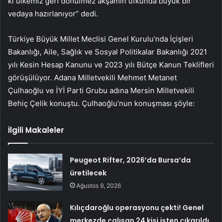
ki ülkemiz geri dönülmez akşamın ufkunda büyük bir
vedaya hazırlanıyor” dedi.
Türkiye Büyük Millet Meclisi Genel Kurulu’nda İçişleri
Bakanlığı, Aile, Sağlık ve Sosyal Politikalar Bakanlığı 2021
yılı Kesin Hesap Kanunu ve 2023 yılı Bütçe Kanun Teklifleri
görüşülüyor. Adana Milletvekili Mehmet Metanet
Çulhaoğlu ve İYİ Parti Grubu adına Mersin Milletvekili
Behiç Çelik konuştu. Çulhaoğlu’nun konuşması şöyle:
İlgili Makaleler
Peugeot Rifter, 2026’da Bursa’da
üretilecek
Ağustos 9, 2026
Kılıçdaroğlu operasyonu çekti! Genel
merkezde çalışan 24 kişi işten çıkarıldı