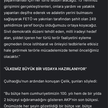
yaşanmaması için her türlü tedbiri alacağız. 15 Temmuz
girişimini gerçekleştirenleri, onlara yardım ve yataklık
yapanları deşifre ederek ve adaletin yerini bulmasını
sağlayarak FETÖ ve yakınları tarafından şehit olan 249
şehidimize şeref borçlu olduğumuzu ortaya koyacağız.
Sivil demokratik düzeni tehdit eden, milli iradeyi hedef
alan, şiddet içeren her türlü terör faaliyetini eyleme
geçmeden önce istihbarat ve önleyici tedbirlerle etkisiz
hale getirmek terörle mücadelemizde temel önceliğimiz
olacaktır.”
“ÜLKEMİZ BÜYÜK BİR VEDAYA HAZIRLANIYOR”
Çulhaoğlu’nun ardından konuşan Çelik, şunları söyledi:
“Bu bütçe hem cumhuriyetimizin 100. yılı hem de bir yılda
2 bütçeyi sığdıramadığını gösteren AKP’nin son bütçesi.
Önümüzde her şeyin gözetildiği bir bütçe var. bütçe