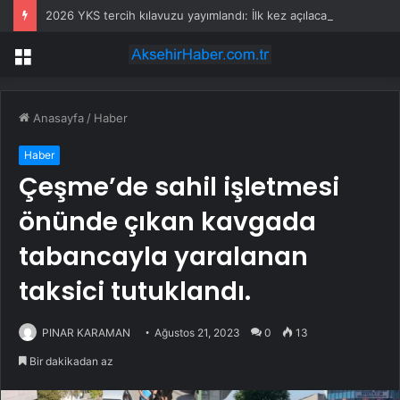
2026 YKS tercih kılavuzu yayımlandı: İlk kez açılacak bölümler belli oldu
Menü
Anasayfa
/
Haber
Haber
Çeşme’de sahil işletmesi
önünde çıkan kavgada
tabancayla yaralanan
taksici tutuklandı.
PINAR KARAMAN
Ağustos 21, 2023
0
13
Bir dakikadan az