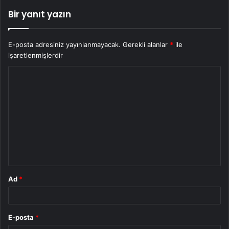
Bir yanıt yazın
E-posta adresiniz yayınlanmayacak.
Gerekli alanlar
*
ile
işaretlenmişlerdir
Y
o
r
u
m
*
Ad
*
E-posta
*