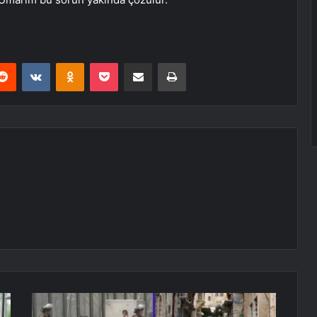
erest
Reddit
VKontakte
Odnoklassniki
Pocket
E-Posta ile paylaş
Yazdır