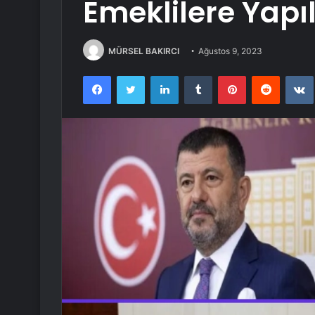
Emeklilere Yapıl
MÜRSEL BAKIRCI
Ağustos 9, 2023
Facebook
Twitter
LinkedIn
Tumblr
Pinterest
Reddit