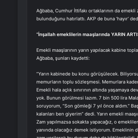
Ağbaba, Cumhur İttifakı ortaklarının da emekli 
bulunduğunu hatırlattı. AKP de buna ‘hayır’ dedi
“İnşallah emeklilerin maaşlarında YARIN AR
Emekli maaşlarının yarın yapılacak kabine toplan
Ağbaba, şunları kaydetti:
“Yarın kabinede bu konu görüşülecek. Biliyor
memurların toplu sözleşmesi. Memurlara kademe
Emekli hala açlık sınırının altında yaşamaya dev
yok. Bunun görülmesi lazım. 7 bin 500 lira Mala
soruyorum, “Son gömleği 7 yıl önce aldım.” B
kalanları ben giyerim” dedi. Yarın emekli maaş
Zam yapılmazsa sokakta yapacağız, o emekliler
yanında olacağız demek istiyorum. Emeklinin 
zam verilerek bu durum daha da kötüleştirildi.