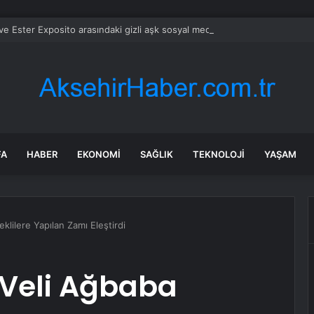
 Ester Exposito arasındaki gizli aşk sosyal medya paylaşımıyla kesinlik
FA
HABER
EKONOMI
SAĞLIK
TEKNOLOJI
YAŞAM
klilere Yapılan Zamı Eleştirdi
i Veli Ağbaba