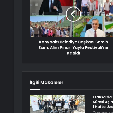
Konyaaltı Belediye Başkanı Semih
Esen, Alim Pınarı Yayla Festivali'ne
Katıldı
İlgili Makaleler
Fransa’da Y
Süresi Aşır
1 Hafta Uza
Ağustos 7, 