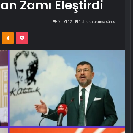
an Zamı Eleştirdi
0
12
1 dakika okuma süresi
VKontakte
Odnoklassniki
Pocket