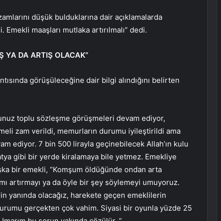
zamlarını düşük bulduklarına dair açıklamalarda
. Emekli maaşları mutlaka artırılmalı” dedi.
TIŞ YA DA ARTIŞ OLACAK”
tısında görüşüleceğine dair bilgi alındığını belirten
sunuz toplu sözleşme görüşmeleri devam ediyor,
li zam verildi, memurların durumu iyileştirildi ama
am ediyor. 7 bin 500 lirayla geçinebilecek Allah’ın kulu
tya gibi bir yerde kiralamaya bile yetmez. Emekliye
aşka bir emekli, “Komşum öldüğünde ondan arta
ımı artırmayı ya da öyle bir şey söylemeyi umuyoruz.
in yanında olacağız, harekete geçen emeklilerin
durumu gerçekten çok vahim. Siyasi bir oyunla yüzde 25
 Umarım bu sorun yakında çözülür. “