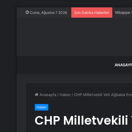
Mbappe ve
Cuma, Ağustos 7 2026
Son Dakika Haberleri
ANASAY
Anasayfa
/
Haber
/
CHP Milletvekili Veli Ağbaba Eme
Haber
CHP Milletvekil