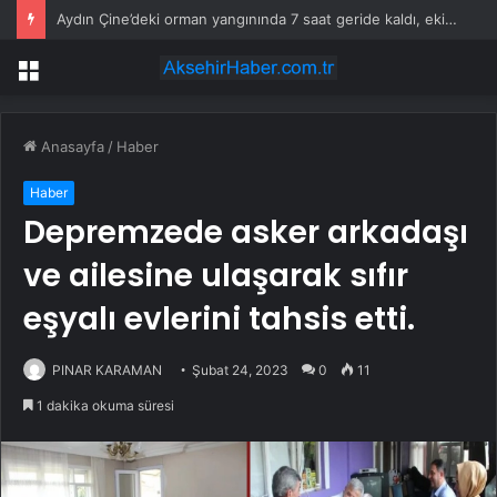
Aydın Çine’deki orman yangınında 7 saat geride kaldı, ekiplerin müdahalesi sürüyor
Menü
Anasayfa
/
Haber
Haber
Depremzede asker arkadaşı
ve ailesine ulaşarak sıfır
eşyalı evlerini tahsis etti.
PINAR KARAMAN
Şubat 24, 2023
0
11
1 dakika okuma süresi