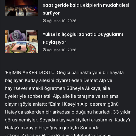
saat geride kaldı, ekiplerin müdahalesi
sürüyor
Ağustos 10, 2026
Yüksel Kılıçoğlu: Sanatla Duygularını
Paylaşıyor
Ağustos 10, 2026
‘EŞİMİN ASKER DOSTU’ Geçici barınakta yeni bir hayata
başlayan Kuday ailesini ziyaret eden Demet Alp ve
hayırsever emekli öğretmen Süheyla Akkaya, aile
üyeleriyle sohbet etti. Alp, aile ile tanışma ve tanışma
olayını şöyle anlattı: “Eşim Hüseyin Alp, deprem günü
Hatay’da askerden bir arkadaşı olduğunu hatırladı. 33 yıldır
görüşmemişler. Soyadını taşıyan kişileri araştırmış. Kuday’ı
Hatay’da arayıp birçoğuyla görüştü.Sonunda
askerdi.Arkadaşı Hasan Kuday’a telefonla ulaşmayı