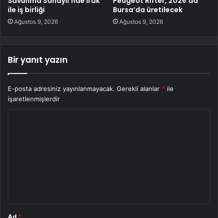
Savunma Sanayii’nde Irak
Peugeot Rifter, 2026’da
ile iş birliği
Bursa’da üretilecek
Ağustos 9, 2026
Ağustos 9, 2026
Bir yanıt yazın
E-posta adresiniz yayınlanmayacak.
Gerekli alanlar
*
ile
işaretlenmişlerdir
Y
o
r
u
m
*
Ad
*