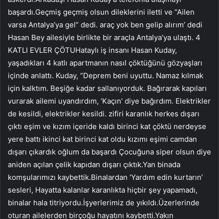
başardı.Geçmiş geçmiş olsun dileklerini iletti ve “Ailen
varsa Antalya’ya gel” dedi. araç yok ben gelip alırım’ dedi
Hasan Bey ailesiyle birlikte bir araçla Antalya’ya ulaştı. 4
KATLI EVLER ÇÖTUHataylı iş insanı Hasan Kuday,
yaşadıkları 4 katlı apartmanın nasıl çöktüğünü gözyaşları
içinde anlattı. Kuday, “Deprem beni uyuttu. Namaz kılmak
için kalktım. Beşiğe kadar sallanıyorduk. Bağırarak kapıları
vurarak ailemi uyandırdım, ‘Kaçın’ diye bağırdım. Elektrikler
de kesildi, elektrikler kesildi. zifiri karanlık herkes dışarı
çıktı eşim ve kızım içeride kaldı birinci kat çöktü nerdeyse
yere battı ikinci kat birinci kat oldu kızımı eşimi camdan
dışarı çıkardık oğlum da başardı Çocuğuna siper olsun diye
aniden açılan çelik kapıdan dışarı çıktık.Yan binada
komşularımızı kaybettik.Binalardan ‘Yardım edin kurtarın’
sesleri, Hayatta kalanlar karanlıkta hiçbir şey yapamadı,
binalar hala titriyordu.İşyerlerimiz de yıkıldı.Üzerlerinde
oturan ailelerden birçoğu hayatını kaybetti.Yakın