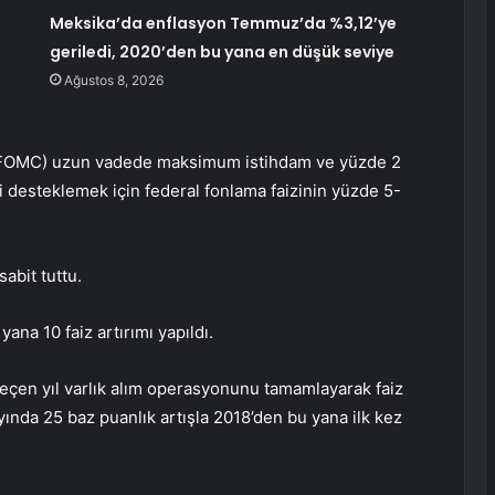
Meksika’da enflasyon Temmuz’da %3,12’ye
geriledi, 2020’den bu yana en düşük seviye
Ağustos 8, 2026
n (FOMC) uzun vadede maksimum istihdam ve yüzde 2
ri desteklemek için federal fonlama faizinin yüzde 5-
sabit tuttu.
na 10 faiz artırımı yapıldı.
çen yıl varlık alım operasyonunu tamamlayarak faiz
ında 25 baz puanlık artışla 2018’den bu yana ilk kez