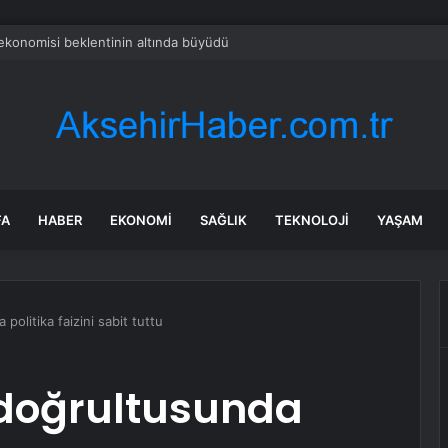
konomisi beklentinin altında büyüdü
FA
HABER
EKONOMI
SAĞLIK
TEKNOLOJI
YAŞAM
politika faizini sabit tuttu
 doğrultusunda