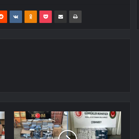
erest
Reddit
VKontakte
Odnoklassniki
Pocket
E-Posta ile paylaş
Yazdır