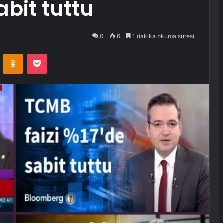
sabit tuttu
0
6
1 dakika okuma süresi
VKontakte
Odnoklassniki
Pocket