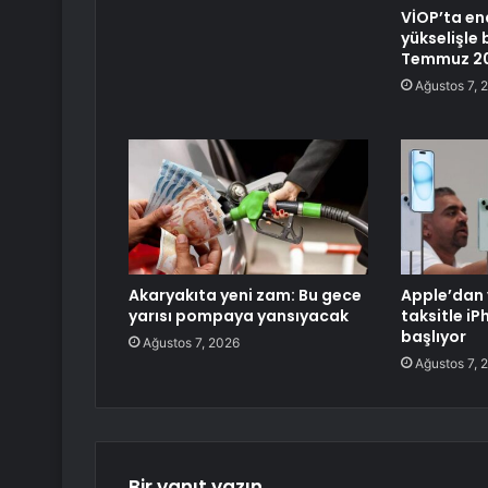
VİOP’ta en
yükselişle 
Temmuz 2
Ağustos 7, 
Akaryakıta yeni zam: Bu gece
Apple’dan 
yarısı pompaya yansıyacak
taksitle i
başlıyor
Ağustos 7, 2026
Ağustos 7, 
Bir yanıt yazın