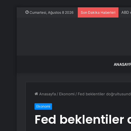
ABD e
Cumartesi, Ağustos 8 2026
Son Dakika Haberleri
ANASAY
Anasayfa
/
Ekonomi
/
Fed beklentiler doğrultusunda 
Ekonomi
Fed beklentiler