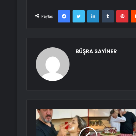
Facebook
Twitter
LinkedIn
Tumblr
Pint
Paylaş
BÜŞRA SAYİNER